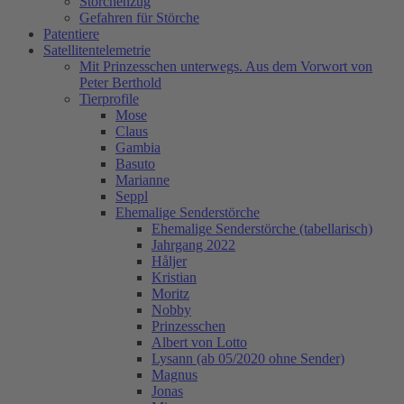
Storchenzug
Gefahren für Störche
Patentiere
Satellitentelemetrie
Mit Prinzesschen unterwegs. Aus dem Vorwort von
Peter Berthold
Tierprofile
Mose
Claus
Gambia
Basuto
Marianne
Seppl
Ehemalige Senderstörche
Ehemalige Senderstörche (tabellarisch)
Jahrgang 2022
Håljer
Kristian
Moritz
Nobby
Prinzesschen
Albert von Lotto
Lysann (ab 05/2020 ohne Sender)
Magnus
Jonas