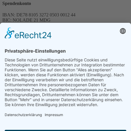
Spendenkonto
IBAN: DE78 8105 3272 0503 0012 44
BIC: NOLADE 21 MDG
Sparkasse MagdeBurg
Spenden können steuerlich abgesetzt werden
Förderung
© 1987 – 2025
Storchenhof Loburg e.V.
Alle Rechte vorbehalten.
Cookie-Einstellungen
Navigation überspringen
Impressum
Haftungsausschluss
Widerrufsrecht
Datenschutz