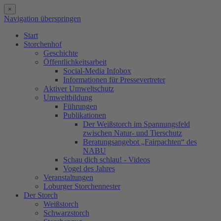
×
Navigation überspringen
Start
Storchenhof
Geschichte
Öffentlichkeitsarbeit
Social-Media Infobox
Informationen für Pressevertreter
Aktiver Umweltschutz
Umweltbildung
Führungen
Publikationen
Der Weißstorch im Spannungsfeld
zwischen Natur- und Tierschutz
Beratungsangebot „Fairpachten“ des
NABU
Schau dich schlau! - Videos
Vogel des Jahres
Veranstaltungen
Loburger Storchennester
Der Storch
Weißstorch
Schwarzstorch