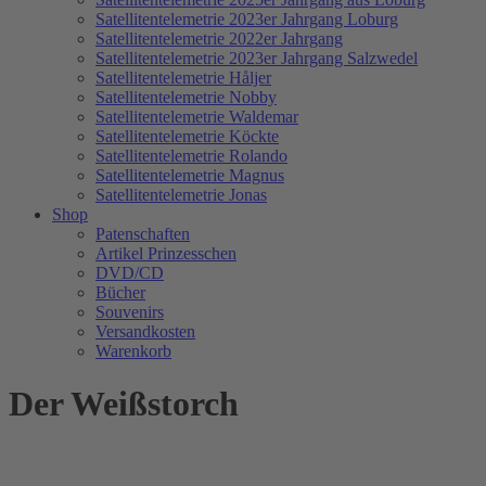
Satellitentelemetrie 2023er Jahrgang Loburg
Satellitentelemetrie 2022er Jahrgang
Satellitentelemetrie 2023er Jahrgang Salzwedel
Satellitentelemetrie Håljer
Satellitentelemetrie Nobby
Satellitentelemetrie Waldemar
Satellitentelemetrie Köckte
Satellitentelemetrie Rolando
Satellitentelemetrie Magnus
Satellitentelemetrie Jonas
Shop
Patenschaften
Artikel Prinzesschen
DVD/CD
Bücher
Souvenirs
Versandkosten
Warenkorb
Der Weißstorch