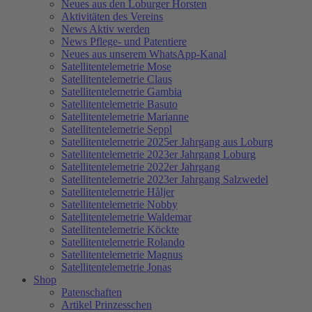
Neues aus den Loburger Horsten
Aktivitäten des Vereins
News Aktiv werden
News Pflege- und Patentiere
Neues aus unserem WhatsApp-Kanal
Satellitentelemetrie Mose
Satellitentelemetrie Claus
Satellitentelemetrie Gambia
Satellitentelemetrie Basuto
Satellitentelemetrie Marianne
Satellitentelemetrie Seppl
Satellitentelemetrie 2025er Jahrgang aus Loburg
Satellitentelemetrie 2023er Jahrgang Loburg
Satellitentelemetrie 2022er Jahrgang
Satellitentelemetrie 2023er Jahrgang Salzwedel
Satellitentelemetrie Håljer
Satellitentelemetrie Nobby
Satellitentelemetrie Waldemar
Satellitentelemetrie Köckte
Satellitentelemetrie Rolando
Satellitentelemetrie Magnus
Satellitentelemetrie Jonas
Shop
Patenschaften
Artikel Prinzesschen