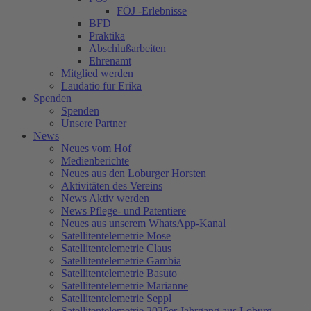
FÖJ -Erlebnisse
BFD
Praktika
Abschlußarbeiten
Ehrenamt
Mitglied werden
Laudatio für Erika
Spenden
Spenden
Unsere Partner
News
Neues vom Hof
Medienberichte
Neues aus den Loburger Horsten
Aktivitäten des Vereins
News Aktiv werden
News Pflege- und Patentiere
Neues aus unserem WhatsApp-Kanal
Satellitentelemetrie Mose
Satellitentelemetrie Claus
Satellitentelemetrie Gambia
Satellitentelemetrie Basuto
Satellitentelemetrie Marianne
Satellitentelemetrie Seppl
Satellitentelemetrie 2025er Jahrgang aus Loburg