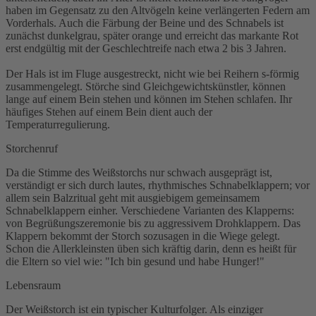
haben im Gegensatz zu den Altvögeln keine verlängerten Federn am
Vorderhals. Auch die Färbung der Beine und des Schnabels ist
zunächst dunkelgrau, später orange und erreicht das markante Rot
erst endgültig mit der Geschlechtreife nach etwa 2 bis 3 Jahren.
Der Hals ist im Fluge ausgestreckt, nicht wie bei Reihern s-förmig
zusammengelegt. Störche sind Gleichgewichtskünstler, können
lange auf einem Bein stehen und können im Stehen schlafen. Ihr
häufiges Stehen auf einem Bein dient auch der
Temperaturregulierung.
Storchenruf
Da die Stimme des Weißstorchs nur schwach ausgeprägt ist,
verständigt er sich durch lautes, rhythmisches Schnabelklappern; vor
allem sein Balzritual geht mit ausgiebigem gemeinsamem
Schnabelklappern einher. Verschiedene Varianten des Klapperns:
von Begrüßungszeremonie bis zu aggressivem Drohklappern. Das
Klappern bekommt der Storch sozusagen in die Wiege gelegt.
Schon die Allerkleinsten üben sich kräftig darin, denn es heißt für
die Eltern so viel wie: "Ich bin gesund und habe Hunger!"
Lebensraum
Der Weißstorch ist ein typischer Kulturfolger. Als einziger