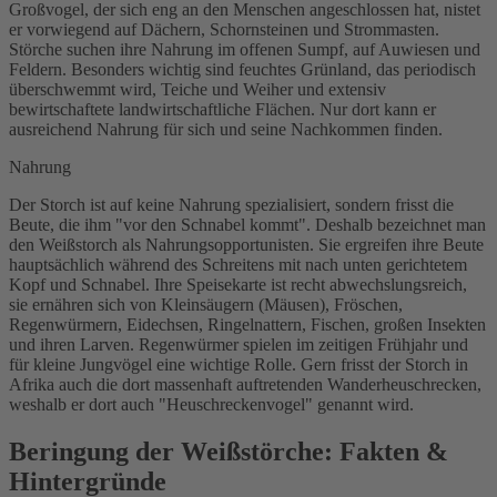
Großvogel, der sich eng an den Menschen angeschlossen hat, nistet
er vorwiegend auf Dächern, Schornsteinen und Strommasten.
Störche suchen ihre Nahrung im offenen Sumpf, auf Auwiesen und
Feldern. Besonders wichtig sind feuchtes Grünland, das periodisch
überschwemmt wird, Teiche und Weiher und extensiv
bewirtschaftete landwirtschaftliche Flächen. Nur dort kann er
ausreichend Nahrung für sich und seine Nachkommen finden.
Nahrung
Der Storch ist auf keine Nahrung spezialisiert, sondern frisst die
Beute, die ihm "vor den Schnabel kommt". Deshalb bezeichnet man
den Weißstorch als Nahrungsopportunisten. Sie ergreifen ihre Beute
hauptsächlich während des Schreitens mit nach unten gerichtetem
Kopf und Schnabel. Ihre Speisekarte ist recht abwechslungsreich,
sie ernähren sich von Kleinsäugern (Mäusen), Fröschen,
Regenwürmern, Eidechsen, Ringelnattern, Fischen, großen Insekten
und ihren Larven. Regenwürmer spielen im zeitigen Frühjahr und
für kleine Jungvögel eine wichtige Rolle. Gern frisst der Storch in
Afrika auch die dort massenhaft auftretenden Wanderheuschrecken,
weshalb er dort auch "Heuschreckenvogel" genannt wird.
Beringung der Weißstörche: Fakten &
Hintergründe