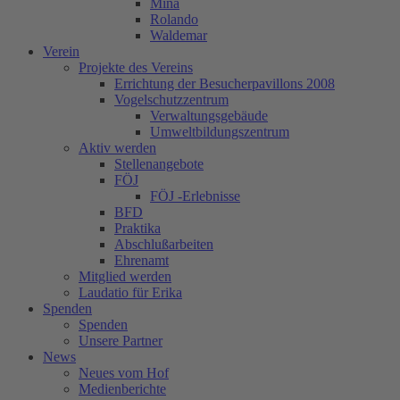
Mina
Rolando
Waldemar
Verein
Projekte des Vereins
Errichtung der Besucherpavillons 2008
Vogelschutzzentrum
Verwaltungsgebäude
Umweltbildungszentrum
Aktiv werden
Stellenangebote
FÖJ
FÖJ -Erlebnisse
BFD
Praktika
Abschlußarbeiten
Ehrenamt
Mitglied werden
Laudatio für Erika
Spenden
Spenden
Unsere Partner
News
Neues vom Hof
Medienberichte