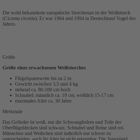
Die wohl bekannteste europäische Storchenart ist der Weißstorch
(
Ciconia ciconia
). Er war 1984 und 1994 in Deutschland Vogel des
Jahres.
Größe
Größe eines erwachsenen Weißstorches
Flügelspannweite bis zu 2 m
Gewicht zwischen 3,5 und 4 kg
stehend ca. 80-100 cm hoch
Schnabel: männlich ca. 19 cm, weiblich 15-17 cm
maximales Alter ca. 30 Jahre
Merkmale
Das Gefieder ist weiß, nur die Schwungfedern und Teile der
Oberflügeldecken sind schwarz, Schnabel und Beine sind rot.
Männchen und Weibchen sind äußerlich nur schwer zu
unterscheiden, auch ihr Alter ist nicht erkennbar. Die Jungvögel