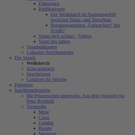
Führungen
Publikationen
Der Weißstorch im Spannungsfeld
zwischen Natur- und Tierschutz
Beratungsangebot „Fairpachten“ des
NABU
Schau dich schlau! - Videos
Vogel des Jahres
Veranstaltungen
Loburger Storchennester
Der Storch
Weißstorch
Schwarzstorch
Storchenzug
Gefahren für Störche
Patentiere
Satellitentelemetrie
Mit Prinzesschen unterwegs. Aus dem Vorwort von
Peter Berthold
Tierprofile
Mose
Claus
Gambia
Basuto
Marianne