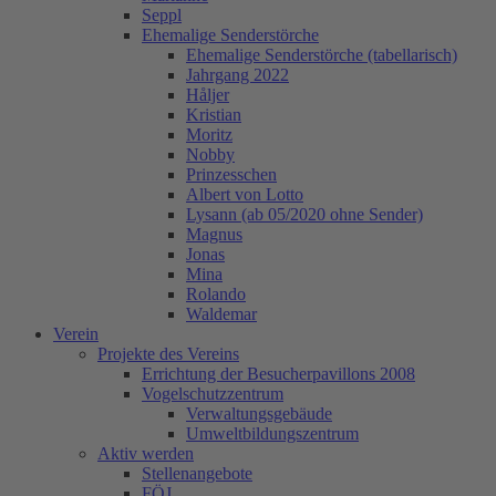
Seppl
Ehemalige Senderstörche
Ehemalige Senderstörche (tabellarisch)
Jahrgang 2022
Håljer
Kristian
Moritz
Nobby
Prinzesschen
Albert von Lotto
Lysann (ab 05/2020 ohne Sender)
Magnus
Jonas
Mina
Rolando
Waldemar
Verein
Projekte des Vereins
Errichtung der Besucherpavillons 2008
Vogelschutzzentrum
Verwaltungsgebäude
Umweltbildungszentrum
Aktiv werden
Stellenangebote
FÖJ