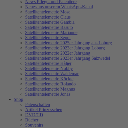
News Pflege- und Patentiere
Neues aus unserem WhatsApp-Kanal
Satellitentelemetrie Mose
Satellitentelemetrie Claus
Satellitentelemetrie Gambia
Satellitentelemetrie Basuto
Satellitentelemetrie Marianne
Satellitentelemetrie Seppl
Satellitentelemetrie 2025er Jahrgang aus Loburg
Satellitentelemetrie 2023er Jahrgang Loburg
Satellitentelemetrie 2022er Jahrgang
Satellitentelemetrie 2023er Jahrgang Salzwedel
Satellitentelemetrie Håljer
Satellitentelemetrie Nobby
Satellitentelemetrie Waldemar
Satellitentelemetrie Köckte
Satellitentelemetrie Rolando
Satellitentelemetrie Magnus
Satellitentelemetrie Jonas
Shop
Patenschaften
Artikel Prinzesschen
DVD/CD
Bücher
Souvenirs