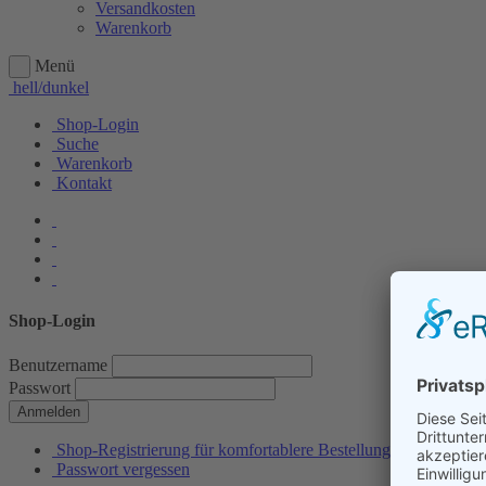
Versandkosten
Warenkorb
Menü
hell/dunkel
Shop-Login
Suche
Warenkorb
Kontakt
Shop-Login
Benutzername
Passwort
Anmelden
Shop-Registrierung für komfortablere Bestellungen
Passwort vergessen