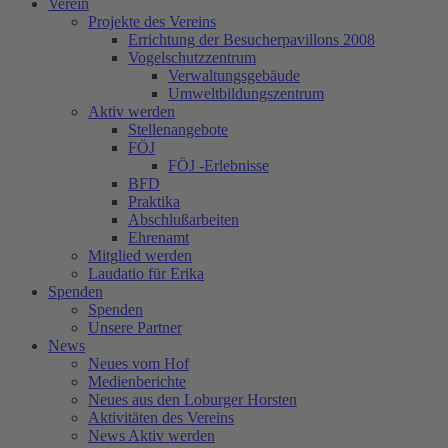
Verein
Projekte des Vereins
Errichtung der Besucherpavillons 2008
Vogelschutzzentrum
Verwaltungsgebäude
Umweltbildungszentrum
Aktiv werden
Stellenangebote
FÖJ
FÖJ -Erlebnisse
BFD
Praktika
Abschlußarbeiten
Ehrenamt
Mitglied werden
Laudatio für Erika
Spenden
Spenden
Unsere Partner
News
Neues vom Hof
Medienberichte
Neues aus den Loburger Horsten
Aktivitäten des Vereins
News Aktiv werden