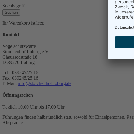
Suchbegriff
Suchen
Ihr Warenkorb ist leer.
Kontakt
Vogelschutzwarte
Storchenhof Loburg e.V.
Chausseestraße 18
D-39279 Loburg
Tel.: 039245/25 16
Fax: 039245/25 16
E-Mail:
info@storchenhof-loburg.de
Öffnungszeiten
Täglich 10.00 Uhr bis 17.00 Uhr
Führungen finden halbstündlich statt, sowohl für Einzelpersonen, Paar
Absprache.