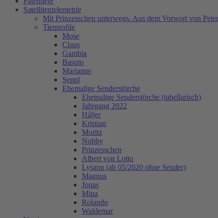
Patentiere
Satellitentelemetrie
Mit Prinzesschen unterwegs. Aus dem Vorwort von Peter
Tierprofile
Mose
Claus
Gambia
Basuto
Marianne
Seppl
Ehemalige Senderstörche
Ehemalige Senderstörche (tabellarisch)
Jahrgang 2022
Håljer
Kristian
Moritz
Nobby
Prinzesschen
Albert von Lotto
Lysann (ab 05/2020 ohne Sender)
Magnus
Jonas
Mina
Rolando
Waldemar