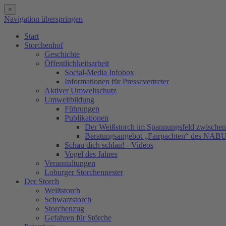
×
Navigation überspringen
Start
Storchenhof
Geschichte
Öffentlichkeitsarbeit
Social-Media Infobox
Informationen für Pressevertreter
Aktiver Umweltschutz
Umweltbildung
Führungen
Publikationen
Der Weißstorch im Spannungsfeld zwischen 
Beratungsangebot „Fairpachten“ des NAB
Schau dich schlau! - Videos
Vogel des Jahres
Veranstaltungen
Loburger Storchennester
Der Storch
Weißstorch
Schwarzstorch
Storchenzug
Gefahren für Störche