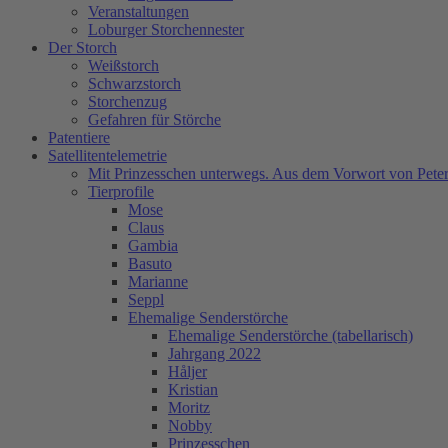
Veranstaltungen
Loburger Storchennester
Der Storch
Weißstorch
Schwarzstorch
Storchenzug
Gefahren für Störche
Patentiere
Satellitentelemetrie
Mit Prinzesschen unterwegs. Aus dem Vorwort von Peter
Tierprofile
Mose
Claus
Gambia
Basuto
Marianne
Seppl
Ehemalige Senderstörche
Ehemalige Senderstörche (tabellarisch)
Jahrgang 2022
Håljer
Kristian
Moritz
Nobby
Prinzesschen