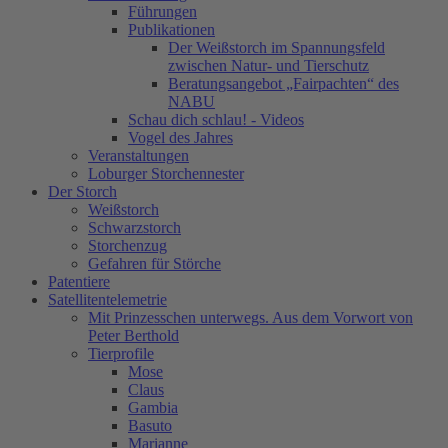
Führungen
Publikationen
Der Weißstorch im Spannungsfeld
zwischen Natur- und Tierschutz
Beratungsangebot „Fairpachten“ des
NABU
Schau dich schlau! - Videos
Vogel des Jahres
Veranstaltungen
Loburger Storchennester
Der Storch
Weißstorch
Schwarzstorch
Storchenzug
Gefahren für Störche
Patentiere
Satellitentelemetrie
Mit Prinzesschen unterwegs. Aus dem Vorwort von
Peter Berthold
Tierprofile
Mose
Claus
Gambia
Basuto
Marianne