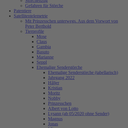
Storchenzug
Gefahren für Störche
Patentiere
Satellitentelemetrie
Mit Prinzesschen unterwegs. Aus dem Vorwort von
Peter Berthold
Tierprofile
Mose
Claus
Gambia
Basuto
Marianne
Seppl
Ehemalige Senderstörche
Ehemalige Senderstörche (tabellarisch)
Jahrgang 2022
Håljer
Kristian
Moritz
Nobby
Prinzesschen
Albert von Lotto
Lysann (ab 05/2020 ohne Sender)
Magnus
Jonas