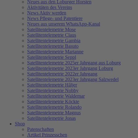
Neues aus den Loburger Horsten
Aktivitäten des Vereins
News Aktiv werden
News Pflege- und Patentiere
Neues aus unserem WhatsApp-Kanal
Satellitentelemetrie Mose
Satellitentelemetrie Claus
Satellitentelemetrie Gambia
Satellitentelemetrie Basuto
Satellitentelemetrie Marianne
Satellitentelemetrie Seppl
Satellitentelemetrie 2025er Jahrgang aus Loburg
Satellitentelemetrie 2023er Jahrgang Loburg
Satellitentelemetrie 2022er Jahrgang
Satellitentelemetrie 2023er Jahrgang Salzwedel
Satellitentelemetrie Håljer
Satellitentelemetrie Nobby
Satellitentelemetrie Waldemar
Satellitentelemetrie Köckte
Satellitentelemetrie Rolando
Satellitentelemetrie Magnus
Satellitentelemetrie Jonas
Shop
Patenschaften
Artikel Prinzesschen