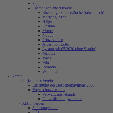
Seppl
Ehemalige Senderstörche
Ehemalige Senderstörche (tabellarisch)
Jahrgang 2022
Håljer
Kristian
Moritz
Nobby
Prinzesschen
Albert von Lotto
Lysann (ab 05/2020 ohne Sender)
Magnus
Jonas
Mina
Rolando
Waldemar
Verein
Projekte des Vereins
Errichtung der Besucherpavillons 2008
Vogelschutzzentrum
Verwaltungsgebäude
Umweltbildungszentrum
Aktiv werden
Stellenangebote
FÖJ