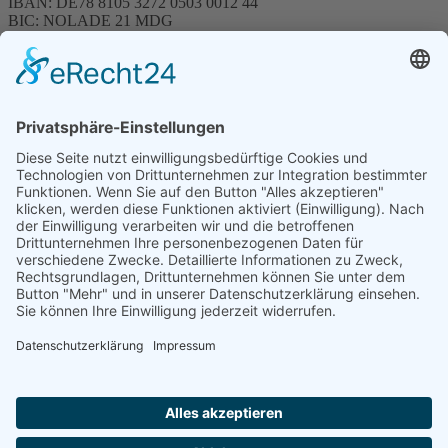
IBAN: DE78 8105 3272 0503 0012 44
BIC: NOLADE 21 MDG
Sparkasse MagdeBurg
Spenden können steuerlich abgesetzt werden
Förderung
© 1987 – 2025
Storchenhof Loburg e.V.
Alle Rechte vorbehalten.
Cookie-Einstellungen
Navigation überspringen
Impressum
Haftungsausschluss
Widerrufsrecht
Datenschutz
Facebook
Instagram