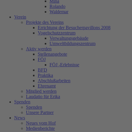
Mina
Rolando
Waldemar
Verein
Projekte des Vereins
Errichtung der Besucherpavillons 2008
Vogelschutzzentrum
Verwaltungsgebäude
Umweltbildungszentrum
Aktiv werden
Stellenangebote
FÖJ
FÖJ -Erlebnisse
BFD
Praktika
Abschlußarbeiten
Ehrenamt
Mitglied werden
Laudatio für Erika
Spenden
Spenden
Unsere Partner
News
Neues vom Hof
Medienberichte