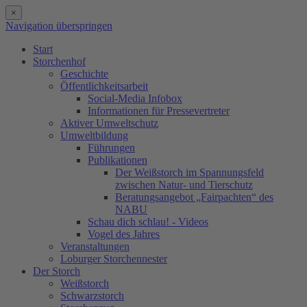
×
Navigation überspringen
Start
Storchenhof
Geschichte
Öffentlichkeitsarbeit
Social-Media Infobox
Informationen für Pressevertreter
Aktiver Umweltschutz
Umweltbildung
Führungen
Publikationen
Der Weißstorch im Spannungsfeld
zwischen Natur- und Tierschutz
Beratungsangebot „Fairpachten“ des
NABU
Schau dich schlau! - Videos
Vogel des Jahres
Veranstaltungen
Loburger Storchennester
Der Storch
Weißstorch
Schwarzstorch