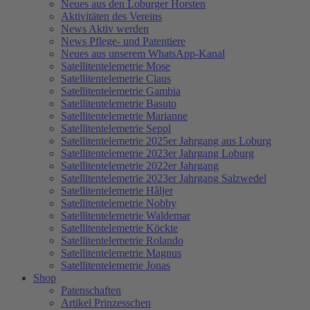
Neues aus den Loburger Horsten
Aktivitäten des Vereins
News Aktiv werden
News Pflege- und Patentiere
Neues aus unserem WhatsApp-Kanal
Satellitentelemetrie Mose
Satellitentelemetrie Claus
Satellitentelemetrie Gambia
Satellitentelemetrie Basuto
Satellitentelemetrie Marianne
Satellitentelemetrie Seppl
Satellitentelemetrie 2025er Jahrgang aus Loburg
Satellitentelemetrie 2023er Jahrgang Loburg
Satellitentelemetrie 2022er Jahrgang
Satellitentelemetrie 2023er Jahrgang Salzwedel
Satellitentelemetrie Håljer
Satellitentelemetrie Nobby
Satellitentelemetrie Waldemar
Satellitentelemetrie Köckte
Satellitentelemetrie Rolando
Satellitentelemetrie Magnus
Satellitentelemetrie Jonas
Shop
Patenschaften
Artikel Prinzesschen