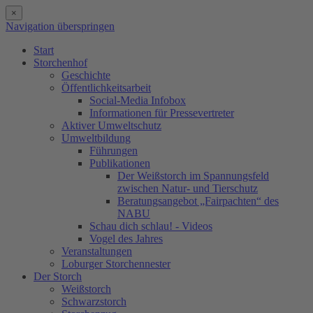
×
Navigation überspringen
Start
Storchenhof
Geschichte
Öffentlichkeitsarbeit
Social-Media Infobox
Informationen für Pressevertreter
Aktiver Umweltschutz
Umweltbildung
Führungen
Publikationen
Der Weißstorch im Spannungsfeld
zwischen Natur- und Tierschutz
Beratungsangebot „Fairpachten“ des
NABU
Schau dich schlau! - Videos
Vogel des Jahres
Veranstaltungen
Loburger Storchennester
Der Storch
Weißstorch
Schwarzstorch