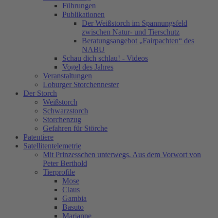
Führungen
Publikationen
Der Weißstorch im Spannungsfeld
zwischen Natur- und Tierschutz
Beratungsangebot „Fairpachten“ des
NABU
Schau dich schlau! - Videos
Vogel des Jahres
Veranstaltungen
Loburger Storchennester
Der Storch
Weißstorch
Schwarzstorch
Storchenzug
Gefahren für Störche
Patentiere
Satellitentelemetrie
Mit Prinzesschen unterwegs. Aus dem Vorwort von
Peter Berthold
Tierprofile
Mose
Claus
Gambia
Basuto
Marianne