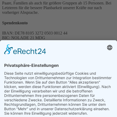
Paare, Familien als auch für größere Gruppen ab 15 Personen. Bei
Letzteren für die bessere Planbarkeit unserer Kräfte nur nach
vorheriger Absprache.
Spendenkonto
IBAN: DE78 8105 3272 0503 0012 44
BIC: NOLADE 21 MDG
Sparkasse MagdeBurg
Spenden können steuerlich abgesetzt werden
Förderung
© 1987 – 2025
Storchenhof Loburg e.V.
Alle Rechte vorbehalten.
Cookie-Einstellungen
Navigation überspringen