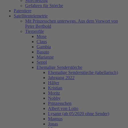
Storchenzug
Gefahren für Störche
Patentiere
Satellitentelemetrie
Mit Prinzesschen unterwegs. Aus dem Vorwort von
Peter Berthold
Tierprofile
Mose
Claus
Gambia
Basuto
Marianne
Seppl
Ehemalige Senderstörche
Ehemalige Senderstörche (tabellarisch)
Jahrgang 2022
Håljer
Kristian
Moritz
Nobby
Prinzesschen
Albert von Lotto
Lysann (ab 05/2020 ohne Sender)
Magnus
Jonas