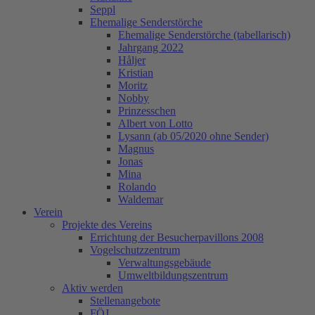
Seppl
Ehemalige Senderstörche
Ehemalige Senderstörche (tabellarisch)
Jahrgang 2022
Håljer
Kristian
Moritz
Nobby
Prinzesschen
Albert von Lotto
Lysann (ab 05/2020 ohne Sender)
Magnus
Jonas
Mina
Rolando
Waldemar
Verein
Projekte des Vereins
Errichtung der Besucherpavillons 2008
Vogelschutzzentrum
Verwaltungsgebäude
Umweltbildungszentrum
Aktiv werden
Stellenangebote
FÖJ