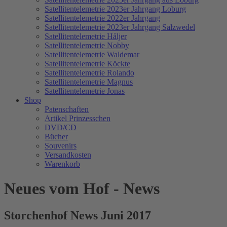
Satellitentelemetrie 2023er Jahrgang Loburg
Satellitentelemetrie 2022er Jahrgang
Satellitentelemetrie 2023er Jahrgang Salzwedel
Satellitentelemetrie Håljer
Satellitentelemetrie Nobby
Satellitentelemetrie Waldemar
Satellitentelemetrie Köckte
Satellitentelemetrie Rolando
Satellitentelemetrie Magnus
Satellitentelemetrie Jonas
Shop
Patenschaften
Artikel Prinzesschen
DVD/CD
Bücher
Souvenirs
Versandkosten
Warenkorb
Neues vom Hof - News
Storchenhof News Juni 2017