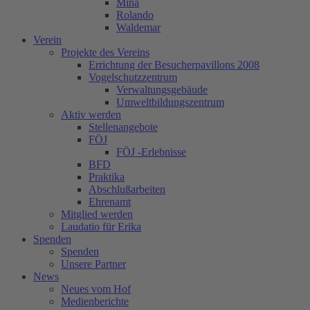
Mina
Rolando
Waldemar
Verein
Projekte des Vereins
Errichtung der Besucherpavillons 2008
Vogelschutzzentrum
Verwaltungsgebäude
Umweltbildungszentrum
Aktiv werden
Stellenangebote
FÖJ
FÖJ -Erlebnisse
BFD
Praktika
Abschlußarbeiten
Ehrenamt
Mitglied werden
Laudatio für Erika
Spenden
Spenden
Unsere Partner
News
Neues vom Hof
Medienberichte