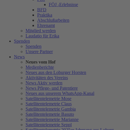
FÖJ -Erlebnisse
BFD
Praktika
Abschlußarbeiten
Ehrenamt
Mitglied werden
Laudatio für Erika
Spenden
Spenden
Unsere Partner
News
Neues vom Hof
Medienberichte
Neues aus den Loburger Horsten
Aktivitäten des Vereins
News Aktiv werden
News Pflege- und Patentiere
Neues aus unserem WhatsApp-Kanal
Satellitentelemetrie Mose
Satellitentelemetrie Claus
Satellitentelemetrie Gambia
Satellitentelemetrie Basuto
Satellitentelemetrie Marianne
Satellitentelemetrie Seppl
Satellitentelemetrie 2025er Jahrgang aus Loburg