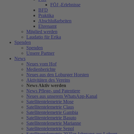
FÖJ -Erlebnisse
BFD
Praktika
Abschlußarbeiten
Ehrenamt
Mitglied werden
Laudatio für Erika
Spenden
Spenden
Unsere Partner
News
Neues vom Hof
Medienberichte
Neues aus den Loburger Horsten
Aktivitäten des Vereins
News Aktiv werden
News Pflege- und Patentiere
Neues aus unserem WhatsApp-Kanal
Satellitentelemetrie Mose
Satellitentelemetrie Claus
Satellitentelemetrie Gambia
Satellitentelemetrie Basuto
Satellitentelemetrie Marianne
Satellitentelemetrie Seppl
Satellitentelemetrie 2025er Jahrgang aus Loburg