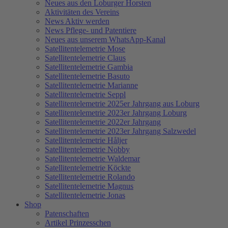
Neues aus den Loburger Horsten
Aktivitäten des Vereins
News Aktiv werden
News Pflege- und Patentiere
Neues aus unserem WhatsApp-Kanal
Satellitentelemetrie Mose
Satellitentelemetrie Claus
Satellitentelemetrie Gambia
Satellitentelemetrie Basuto
Satellitentelemetrie Marianne
Satellitentelemetrie Seppl
Satellitentelemetrie 2025er Jahrgang aus Loburg
Satellitentelemetrie 2023er Jahrgang Loburg
Satellitentelemetrie 2022er Jahrgang
Satellitentelemetrie 2023er Jahrgang Salzwedel
Satellitentelemetrie Håljer
Satellitentelemetrie Nobby
Satellitentelemetrie Waldemar
Satellitentelemetrie Köckte
Satellitentelemetrie Rolando
Satellitentelemetrie Magnus
Satellitentelemetrie Jonas
Shop
Patenschaften
Artikel Prinzesschen