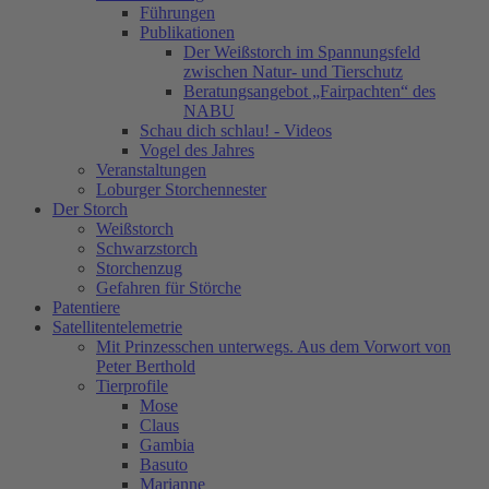
Führungen
Publikationen
Der Weißstorch im Spannungsfeld
zwischen Natur- und Tierschutz
Beratungsangebot „Fairpachten“ des
NABU
Schau dich schlau! - Videos
Vogel des Jahres
Veranstaltungen
Loburger Storchennester
Der Storch
Weißstorch
Schwarzstorch
Storchenzug
Gefahren für Störche
Patentiere
Satellitentelemetrie
Mit Prinzesschen unterwegs. Aus dem Vorwort von
Peter Berthold
Tierprofile
Mose
Claus
Gambia
Basuto
Marianne