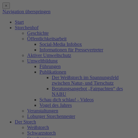
×
Navigation überspringen
Start
Storchenhof
Geschichte
Öffentlichkeitsarbeit
Social-Media Infobox
Informationen für Pressevertreter
Aktiver Umweltschutz
Umweltbildung
Führungen
Publikationen
Der Weißstorch im Spannungsfeld
zwischen Natur- und Tierschutz
Beratungsangebot „Fairpachten“ des
NABU
Schau dich schlau! - Videos
Vogel des Jahres
Veranstaltungen
Loburger Storchennester
Der Storch
Weißstorch
Schwarzstorch