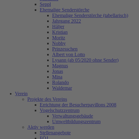
Seppl
Ehemalige Senderstörche
Ehemalige Senderstörche (tabellarisch)
Jahrgang 2022
Håljer
Kristian
Moritz
Nobby
Prinzesschen
Albert von Lotto
Lysann (ab 05/2020 ohne Sender)
Magnus
Jonas
Mina
Rolando
Waldemar
Verein
Projekte des Vereins
Errichtung der Besucherpavillons 2008
Vogelschutzzentrum
Verwaltungsgebäude
Umweltbildungszentrum
Aktiv werden
Stellenangebote
FÖJ