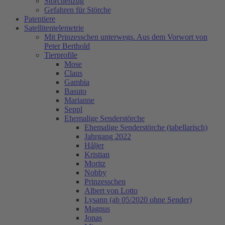
Storchenzug
Gefahren für Störche
Patentiere
Satellitentelemetrie
Mit Prinzesschen unterwegs. Aus dem Vorwort von
Peter Berthold
Tierprofile
Mose
Claus
Gambia
Basuto
Marianne
Seppl
Ehemalige Senderstörche
Ehemalige Senderstörche (tabellarisch)
Jahrgang 2022
Håljer
Kristian
Moritz
Nobby
Prinzesschen
Albert von Lotto
Lysann (ab 05/2020 ohne Sender)
Magnus
Jonas