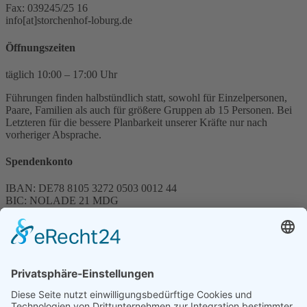
Fax: 039245/25 16
info[at]storchenhof-loburg.de
Öffnungszeiten
täglich 10:00 – 17:00 Uhr
Führungen finden halbstündlich statt, sowohl für Einzelpersonen,
Paare, Familien als auch für größere Gruppen ab 15 Personen. Bei
Letzteren für die bessere Planbarkeit unserer Kräfte nur nach
vorheriger Absprache.
Spendenkonto
IBAN: DE78 8105 3272 0503 0012 44
BIC: NOLADE 21 MDG
Sparkasse MagdeBurg
Spenden können steuerlich abgesetzt werden
Förderung