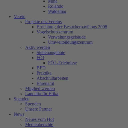
Mina
Rolando
Waldemar
Verein
Projekte des Vereins
Errichtung der Besucherpavillons 2008
Vogelschutzzentrum
Verwaltungsgebäude
Umweltbildungszentrum
Aktiv werden
Stellenangebote
FÖJ
FÖJ -Erlebnisse
BFD
Praktika
Abschlußarbeiten
Ehrenamt
Mitglied werden
Laudatio für Erika
Spenden
Spenden
Unsere Partner
News
Neues vom Hof
Medienberichte