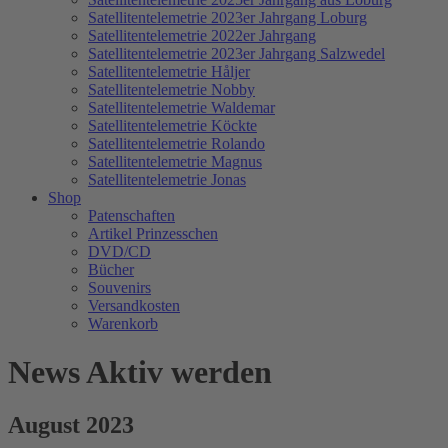
Satellitentelemetrie 2023er Jahrgang Loburg
Satellitentelemetrie 2022er Jahrgang
Satellitentelemetrie 2023er Jahrgang Salzwedel
Satellitentelemetrie Håljer
Satellitentelemetrie Nobby
Satellitentelemetrie Waldemar
Satellitentelemetrie Köckte
Satellitentelemetrie Rolando
Satellitentelemetrie Magnus
Satellitentelemetrie Jonas
Shop
Patenschaften
Artikel Prinzesschen
DVD/CD
Bücher
Souvenirs
Versandkosten
Warenkorb
News Aktiv werden
August 2023