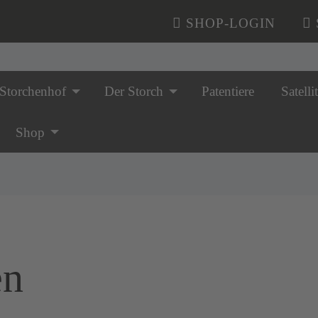
SHOP-LOGIN
Storchenhof
Der Storch
Patentiere
Satelli
n überspringen
Shop
en