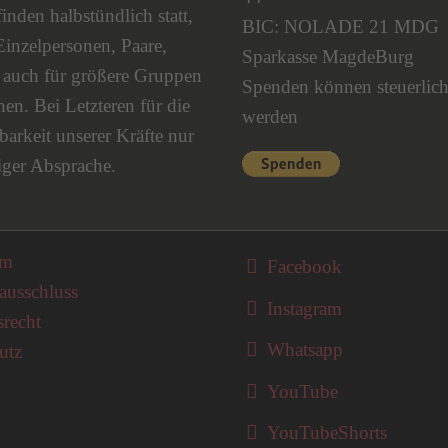
nden halbstündlich statt,
BIC: NOLADE 21 MDG
Einzelpersonen, Paare,
Sparkasse MagdeBurg
s auch für größere Gruppen
Spenden können steuerlich
en. Bei Letzteren für die
werden
barkeit unserer Kräfte nur
iger Absprache.
on überspringen
um
Facebook
ausschluss
Instagram
srecht
Whatsapp
utz
YouTube
YouTubeShorts