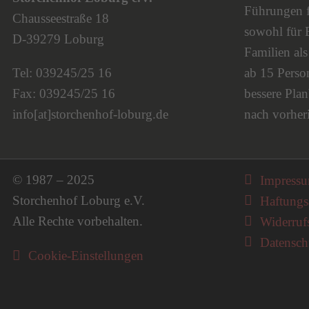
Führungen fi
Chausseestraße 18
sowohl für 
D-39279 Loburg
Familien al
Tel: 039245/25 16
ab 15 Person
Fax: 039245/25 16
bessere Plan
info[at]storchenhof-loburg.de
nach vorher
Navigati
© 1987 – 2025
Impress
Storchenhof Loburg e.V.
Haftungs
Alle Rechte vorbehalten.
Widerruf
Datensch
Cookie-Einstellungen