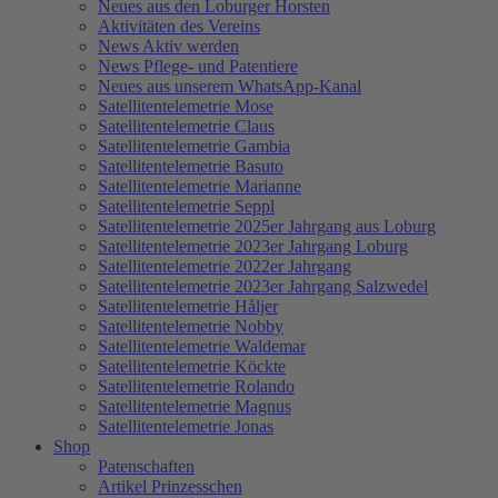
Neues aus den Loburger Horsten
Aktivitäten des Vereins
News Aktiv werden
News Pflege- und Patentiere
Neues aus unserem WhatsApp-Kanal
Satellitentelemetrie Mose
Satellitentelemetrie Claus
Satellitentelemetrie Gambia
Satellitentelemetrie Basuto
Satellitentelemetrie Marianne
Satellitentelemetrie Seppl
Satellitentelemetrie 2025er Jahrgang aus Loburg
Satellitentelemetrie 2023er Jahrgang Loburg
Satellitentelemetrie 2022er Jahrgang
Satellitentelemetrie 2023er Jahrgang Salzwedel
Satellitentelemetrie Håljer
Satellitentelemetrie Nobby
Satellitentelemetrie Waldemar
Satellitentelemetrie Köckte
Satellitentelemetrie Rolando
Satellitentelemetrie Magnus
Satellitentelemetrie Jonas
Shop
Patenschaften
Artikel Prinzesschen