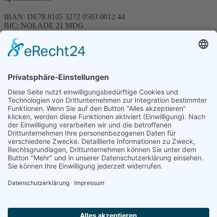
IBAN: DE78 8105 3272 0503 0012 44
BIC: NOLADE 21 MDG
Sparkasse MagdeBurg
Spenden können steuerlich abgesetzt werden
Förderung
© 1987 – 2025
Storchenhof Loburg e.V.
Alle Rechte vorbehalten.
Cookie-Einstellungen
Navigation überspringen
Impressum
Haftungsausschluss
Widerrufsrecht
Datenschutz