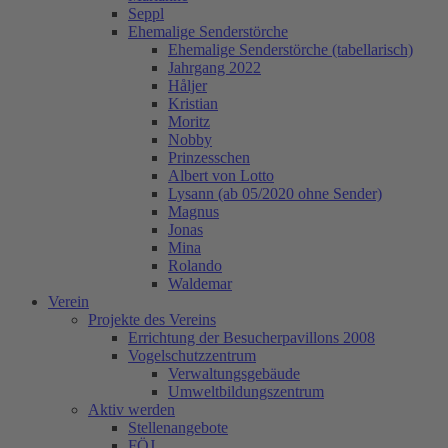
Seppl
Ehemalige Senderstörche
Ehemalige Senderstörche (tabellarisch)
Jahrgang 2022
Håljer
Kristian
Moritz
Nobby
Prinzesschen
Albert von Lotto
Lysann (ab 05/2020 ohne Sender)
Magnus
Jonas
Mina
Rolando
Waldemar
Verein
Projekte des Vereins
Errichtung der Besucherpavillons 2008
Vogelschutzzentrum
Verwaltungsgebäude
Umweltbildungszentrum
Aktiv werden
Stellenangebote
FÖJ