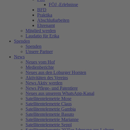
FÖJ -Erlebnisse
BFD
Praktika
Abschlußarbeiten
Ehrenamt
Mitglied werden
Laudatio für Erika
Spenden
Spenden
Unsere Partner
News
Neues vom Hof
Medienberichte
Neues aus den Loburger Horsten
Aktivitäten des Vereins
News Aktiv werden
News Pflege- und Patentiere
Neues aus unserem WhatsApp-Kanal
Satellitentelemetrie Mose
Satellitentelemetrie Claus
Satellitentelemetrie Gambia
Satellitentelemetrie Basuto
Satellitentelemetrie Marianne
Satellitentelemetrie Seppl
Satellitentelemetrie 2025er Jahrgang aus Loburg