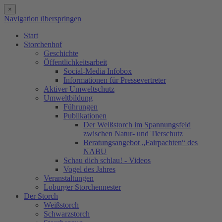
×
Navigation überspringen
Start
Storchenhof
Geschichte
Öffentlichkeitsarbeit
Social-Media Infobox
Informationen für Pressevertreter
Aktiver Umweltschutz
Umweltbildung
Führungen
Publikationen
Der Weißstorch im Spannungsfeld
zwischen Natur- und Tierschutz
Beratungsangebot „Fairpachten“ des
NABU
Schau dich schlau! - Videos
Vogel des Jahres
Veranstaltungen
Loburger Storchennester
Der Storch
Weißstorch
Schwarzstorch