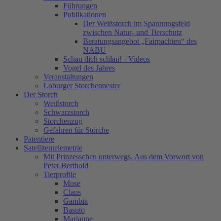
Führungen
Publikationen
Der Weißstorch im Spannungsfeld
zwischen Natur- und Tierschutz
Beratungsangebot „Fairpachten“ des
NABU
Schau dich schlau! - Videos
Vogel des Jahres
Veranstaltungen
Loburger Storchennester
Der Storch
Weißstorch
Schwarzstorch
Storchenzug
Gefahren für Störche
Patentiere
Satellitentelemetrie
Mit Prinzesschen unterwegs. Aus dem Vorwort von
Peter Berthold
Tierprofile
Mose
Claus
Gambia
Basuto
Marianne