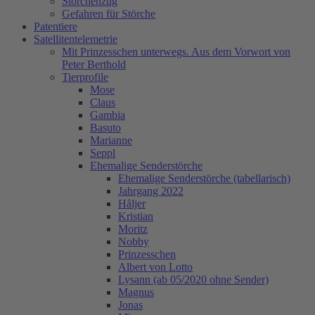
Storchenzug
Gefahren für Störche
Patentiere
Satellitentelemetrie
Mit Prinzesschen unterwegs. Aus dem Vorwort von
Peter Berthold
Tierprofile
Mose
Claus
Gambia
Basuto
Marianne
Seppl
Ehemalige Senderstörche
Ehemalige Senderstörche (tabellarisch)
Jahrgang 2022
Håljer
Kristian
Moritz
Nobby
Prinzesschen
Albert von Lotto
Lysann (ab 05/2020 ohne Sender)
Magnus
Jonas