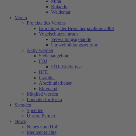
Mina
Rolando
Waldemar
Verein
Projekte des Vereins
Errichtung der Besucherpavillons 2008
Vogelschutzzentrum
Verwaltungsgebäude
Umweltbildungszentrum
Aktiv werden
Stellenangebote
FÖJ
FÖJ -Erlebnisse
BFD
Praktika
Abschlußarbeiten
Ehrenamt
Mitglied werden
Laudatio für Erika
Spenden
Spenden
Unsere Partner
News
Neues vom Hof
Medienberichte