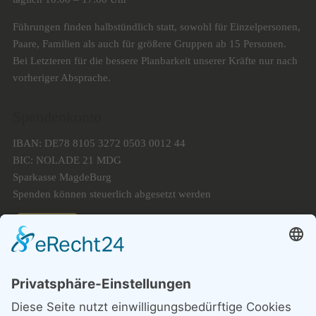
Führungen finden halbstündlich statt, sowohl für Einzelpersonen,
Paare, Familien als auch für größere Gruppen ab 15 Personen.
Bei Letzteren für die bessere Planbarkeit unserer Kräfte nur nach
vorheriger Absprache.
Spendenkonto
IBAN: DE78 8105 3272 0503 0012 44
BIC: NOLADE 21 MDG
Sparkasse MagdeBurg
Spenden können steuerlich abgesetzt werden
Förderung