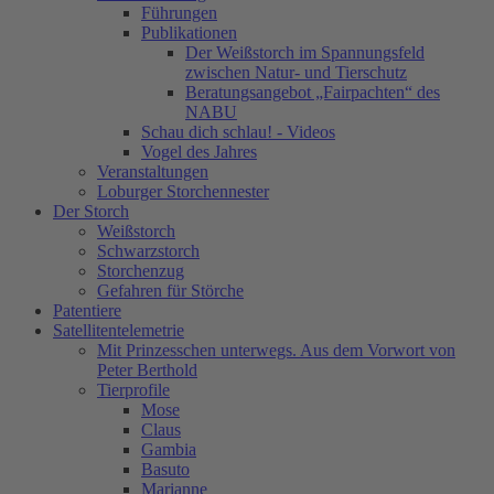
Führungen
Publikationen
Der Weißstorch im Spannungsfeld
zwischen Natur- und Tierschutz
Beratungsangebot „Fairpachten“ des
NABU
Schau dich schlau! - Videos
Vogel des Jahres
Veranstaltungen
Loburger Storchennester
Der Storch
Weißstorch
Schwarzstorch
Storchenzug
Gefahren für Störche
Patentiere
Satellitentelemetrie
Mit Prinzesschen unterwegs. Aus dem Vorwort von
Peter Berthold
Tierprofile
Mose
Claus
Gambia
Basuto
Marianne