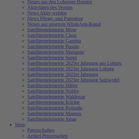
Neues aus den Loburger Horsten
Aktivitäten des Vereins
News Aktiv werden
News Pflege- und Patentiere
Neues aus unserem WhatsApp-Kanal
Satellitentelemetrie Mose
Satellitentelemetrie Claus
Satellitentelemetrie Gambia
Satellitentelemetrie Basuto
Satellitentelemetrie Marianne
Satellitentelemetrie Seppl
Satellitentelemetrie 2025er Jahrgang aus Loburg
Satellitentelemetrie 2023er Jahrgang Loburg
Satellitentelemetrie 2022er Jahrgang
Satellitentelemetrie 2023er Jahrgang Salzwedel
Satellitentelemetrie Håljer
Satellitentelemetrie Nobby
Satellitentelemetrie Waldemar
Satellitentelemetrie Köckte
Satellitentelemetrie Rolando
Satellitentelemetrie Magnus
Satellitentelemetrie Jonas
Shop
Patenschaften
Artikel Prinzesschen