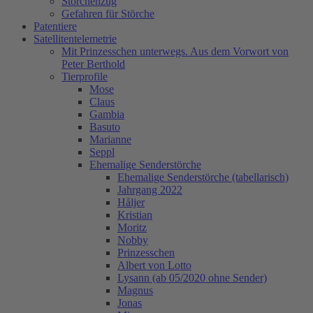
Storchenzug
Gefahren für Störche
Patentiere
Satellitentelemetrie
Mit Prinzesschen unterwegs. Aus dem Vorwort von
Peter Berthold
Tierprofile
Mose
Claus
Gambia
Basuto
Marianne
Seppl
Ehemalige Senderstörche
Ehemalige Senderstörche (tabellarisch)
Jahrgang 2022
Håljer
Kristian
Moritz
Nobby
Prinzesschen
Albert von Lotto
Lysann (ab 05/2020 ohne Sender)
Magnus
Jonas