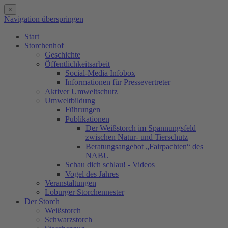
×
Navigation überspringen
Start
Storchenhof
Geschichte
Öffentlichkeitsarbeit
Social-Media Infobox
Informationen für Pressevertreter
Aktiver Umweltschutz
Umweltbildung
Führungen
Publikationen
Der Weißstorch im Spannungsfeld
zwischen Natur- und Tierschutz
Beratungsangebot „Fairpachten“ des
NABU
Schau dich schlau! - Videos
Vogel des Jahres
Veranstaltungen
Loburger Storchennester
Der Storch
Weißstorch
Schwarzstorch