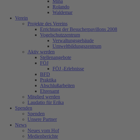
Mina
Rolando
Waldemar
Verein
Projekte des Vereins
Errichtung der Besucherpavillons 2008
Vogelschutzzentrum
Verwaltungsgebäude
Umweltbildungszentrum
Aktiv werden
Stellenangebote
FÖJ
FÖJ -Erlebnisse
BFD
Praktika
Abschlußarbeiten
Ehrenamt
Mitglied werden
Laudatio für Erika
Spenden
Spenden
Unsere Partner
News
Neues vom Hof
Medienberichte