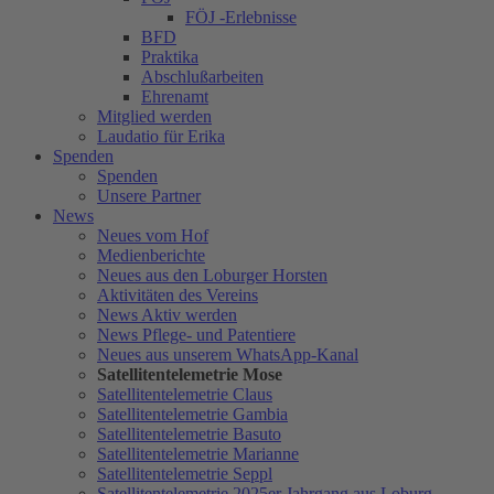
FÖJ -Erlebnisse
BFD
Praktika
Abschlußarbeiten
Ehrenamt
Mitglied werden
Laudatio für Erika
Spenden
Spenden
Unsere Partner
News
Neues vom Hof
Medienberichte
Neues aus den Loburger Horsten
Aktivitäten des Vereins
News Aktiv werden
News Pflege- und Patentiere
Neues aus unserem WhatsApp-Kanal
Satellitentelemetrie Mose
Satellitentelemetrie Claus
Satellitentelemetrie Gambia
Satellitentelemetrie Basuto
Satellitentelemetrie Marianne
Satellitentelemetrie Seppl
Satellitentelemetrie 2025er Jahrgang aus Loburg