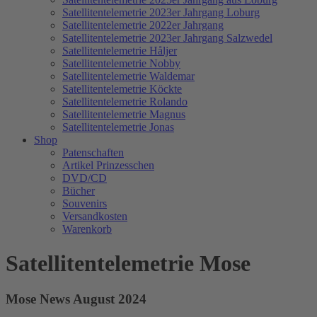
Satellitentelemetrie 2023er Jahrgang Loburg
Satellitentelemetrie 2022er Jahrgang
Satellitentelemetrie 2023er Jahrgang Salzwedel
Satellitentelemetrie Håljer
Satellitentelemetrie Nobby
Satellitentelemetrie Waldemar
Satellitentelemetrie Köckte
Satellitentelemetrie Rolando
Satellitentelemetrie Magnus
Satellitentelemetrie Jonas
Shop
Patenschaften
Artikel Prinzesschen
DVD/CD
Bücher
Souvenirs
Versandkosten
Warenkorb
Satellitentelemetrie Mose
Mose News August 2024