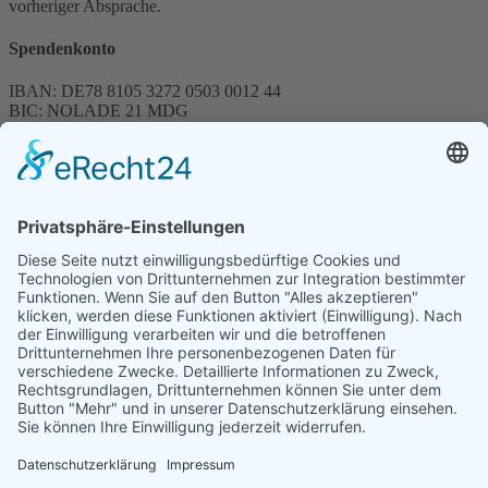
vorheriger Absprache.
Spendenkonto
IBAN: DE78 8105 3272 0503 0012 44
BIC: NOLADE 21 MDG
Sparkasse MagdeBurg
Spenden können steuerlich abgesetzt werden
Förderung
© 1987 – 2025
Storchenhof Loburg e.V.
Alle Rechte vorbehalten.
Cookie-Einstellungen
Navigation überspringen
Impressum
Haftungsausschluss