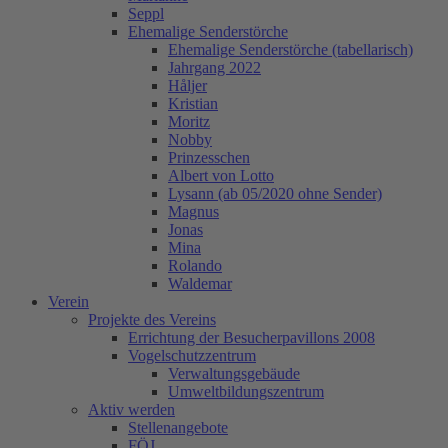
Seppl
Ehemalige Senderstörche
Ehemalige Senderstörche (tabellarisch)
Jahrgang 2022
Håljer
Kristian
Moritz
Nobby
Prinzesschen
Albert von Lotto
Lysann (ab 05/2020 ohne Sender)
Magnus
Jonas
Mina
Rolando
Waldemar
Verein
Projekte des Vereins
Errichtung der Besucherpavillons 2008
Vogelschutzzentrum
Verwaltungsgebäude
Umweltbildungszentrum
Aktiv werden
Stellenangebote
FÖJ