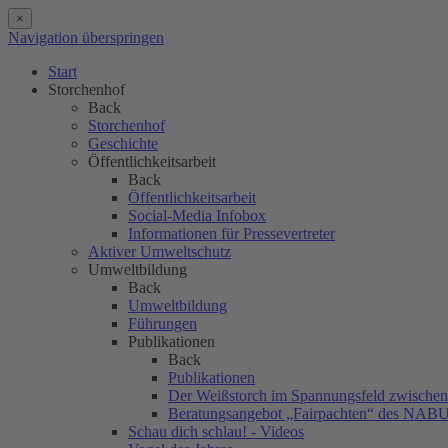
×
Navigation überspringen
Start
Storchenhof
Back
Storchenhof
Geschichte
Öffentlichkeitsarbeit
Back
Öffentlichkeitsarbeit
Social-Media Infobox
Informationen für Pressevertreter
Aktiver Umweltschutz
Umweltbildung
Back
Umweltbildung
Führungen
Publikationen
Back
Publikationen
Der Weißstorch im Spannungsfeld zwischen 
Beratungsangebot „Fairpachten“ des NAB
Schau dich schlau! - Videos