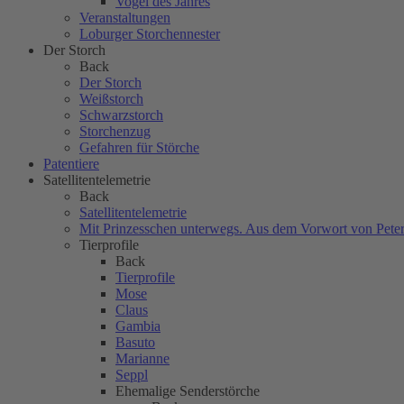
Vogel des Jahres
Veranstaltungen
Loburger Storchennester
Der Storch
Back
Der Storch
Weißstorch
Schwarzstorch
Storchenzug
Gefahren für Störche
Patentiere
Satellitentelemetrie
Back
Satellitentelemetrie
Mit Prinzesschen unterwegs. Aus dem Vorwort von Peter
Tierprofile
Back
Tierprofile
Mose
Claus
Gambia
Basuto
Marianne
Seppl
Ehemalige Senderstörche