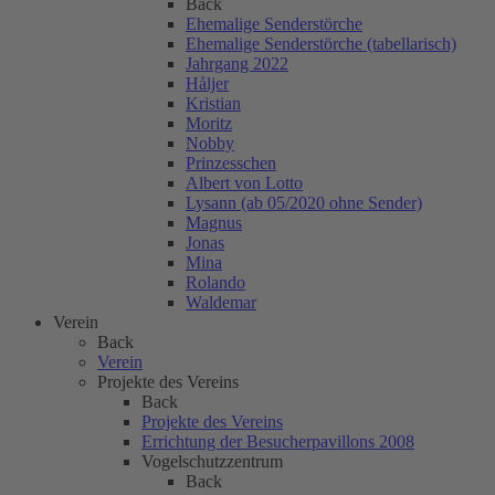
Back
Ehemalige Senderstörche
Ehemalige Senderstörche (tabellarisch)
Jahrgang 2022
Håljer
Kristian
Moritz
Nobby
Prinzesschen
Albert von Lotto
Lysann (ab 05/2020 ohne Sender)
Magnus
Jonas
Mina
Rolando
Waldemar
Verein
Back
Verein
Projekte des Vereins
Back
Projekte des Vereins
Errichtung der Besucherpavillons 2008
Vogelschutzzentrum
Back