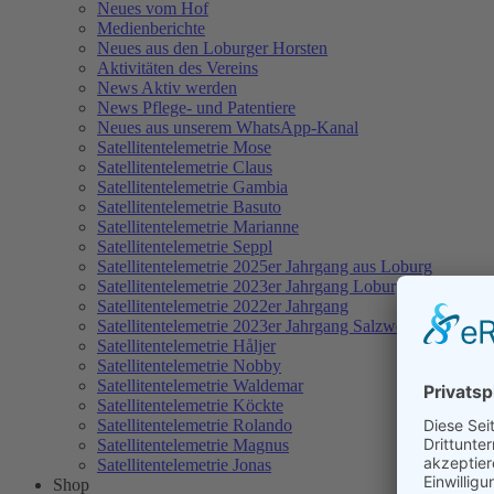
Neues vom Hof
Medienberichte
Neues aus den Loburger Horsten
Aktivitäten des Vereins
News Aktiv werden
News Pflege- und Patentiere
Neues aus unserem WhatsApp-Kanal
Satellitentelemetrie Mose
Satellitentelemetrie Claus
Satellitentelemetrie Gambia
Satellitentelemetrie Basuto
Satellitentelemetrie Marianne
Satellitentelemetrie Seppl
Satellitentelemetrie 2025er Jahrgang aus Loburg
Satellitentelemetrie 2023er Jahrgang Loburg
Satellitentelemetrie 2022er Jahrgang
Satellitentelemetrie 2023er Jahrgang Salzwedel
Satellitentelemetrie Håljer
Satellitentelemetrie Nobby
Satellitentelemetrie Waldemar
Satellitentelemetrie Köckte
Satellitentelemetrie Rolando
Satellitentelemetrie Magnus
Satellitentelemetrie Jonas
Shop