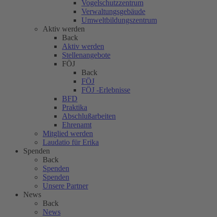
Vogelschutzzentrum
Verwaltungsgebäude
Umweltbildungszentrum
Aktiv werden
Back
Aktiv werden
Stellenangebote
FÖJ
Back
FÖJ
FÖJ -Erlebnisse
BFD
Praktika
Abschlußarbeiten
Ehrenamt
Mitglied werden
Laudatio für Erika
Spenden
Back
Spenden
Spenden
Unsere Partner
News
Back
News