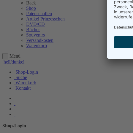
Back
Shop
Patenschaften
Artikel Prinzesschen
DVD/CD
Bücher
Souvenirs
Versandkosten
Warenkorb
Menü
hell/dunkel
Shop-Login
Suche
Warenkorb
Kontakt
Shop-Login