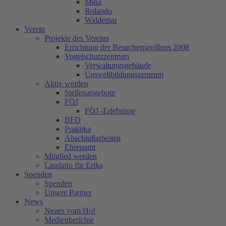
Mina
Rolando
Waldemar
Verein
Projekte des Vereins
Errichtung der Besucherpavillons 2008
Vogelschutzzentrum
Verwaltungsgebäude
Umweltbildungszentrum
Aktiv werden
Stellenangebote
FÖJ
FÖJ -Erlebnisse
BFD
Praktika
Abschlußarbeiten
Ehrenamt
Mitglied werden
Laudatio für Erika
Spenden
Spenden
Unsere Partner
News
Neues vom Hof
Medienberichte