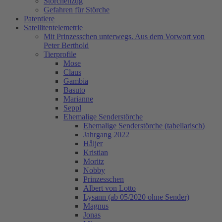
Storchenzug
Gefahren für Störche
Patentiere
Satellitentelemetrie
Mit Prinzesschen unterwegs. Aus dem Vorwort von
Peter Berthold
Tierprofile
Mose
Claus
Gambia
Basuto
Marianne
Seppl
Ehemalige Senderstörche
Ehemalige Senderstörche (tabellarisch)
Jahrgang 2022
Håljer
Kristian
Moritz
Nobby
Prinzesschen
Albert von Lotto
Lysann (ab 05/2020 ohne Sender)
Magnus
Jonas