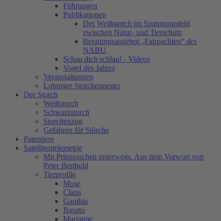
Führungen
Publikationen
Der Weißstorch im Spannungsfeld
zwischen Natur- und Tierschutz
Beratungsangebot „Fairpachten“ des
NABU
Schau dich schlau! - Videos
Vogel des Jahres
Veranstaltungen
Loburger Storchennester
Der Storch
Weißstorch
Schwarzstorch
Storchenzug
Gefahren für Störche
Patentiere
Satellitentelemetrie
Mit Prinzesschen unterwegs. Aus dem Vorwort von
Peter Berthold
Tierprofile
Mose
Claus
Gambia
Basuto
Marianne