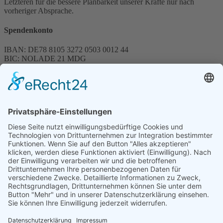
Letzteren für die bessere Planbarkeit unserer Kräfte nur nach
vorheriger Absprache.
Spendenkonto
IBAN: DE78 8105 3272 0503 0012 44
BIC: NOLADE 21 MDG
Sparkasse MagdeBurg
Spenden können steuerlich abgesetzt werden
Förderung
© 1987 – 2025
Storchenhof Loburg e.V.
Alle Rechte vorbehalten.
Cookie-Einstellungen
Navigation überspringen
Impressum