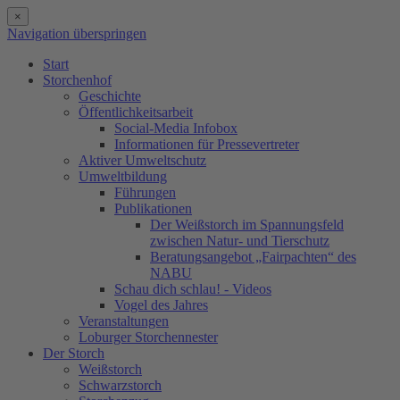
×
Navigation überspringen
Start
Storchenhof
Geschichte
Öffentlichkeitsarbeit
Social-Media Infobox
Informationen für Pressevertreter
Aktiver Umweltschutz
Umweltbildung
Führungen
Publikationen
Der Weißstorch im Spannungsfeld
zwischen Natur- und Tierschutz
Beratungsangebot „Fairpachten“ des
NABU
Schau dich schlau! - Videos
Vogel des Jahres
Veranstaltungen
Loburger Storchennester
Der Storch
Weißstorch
Schwarzstorch