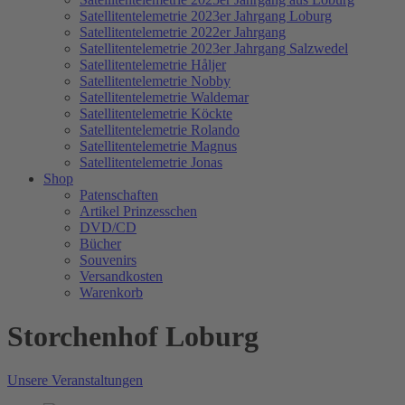
Satellitentelemetrie 2023er Jahrgang Loburg
Satellitentelemetrie 2022er Jahrgang
Satellitentelemetrie 2023er Jahrgang Salzwedel
Satellitentelemetrie Håljer
Satellitentelemetrie Nobby
Satellitentelemetrie Waldemar
Satellitentelemetrie Köckte
Satellitentelemetrie Rolando
Satellitentelemetrie Magnus
Satellitentelemetrie Jonas
Shop
Patenschaften
Artikel Prinzesschen
DVD/CD
Bücher
Souvenirs
Versandkosten
Warenkorb
Storchenhof Loburg
Unsere Veranstaltungen