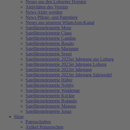
Neues aus den Loburger Horsten
Aktivitäten des Vereins
News Aktiv werden
News Pflege- und Patentiere
Neues aus unserem WhatsApp-Kanal
Satellitentelemetrie Mose
Satellitentelemetrie Claus
Satellitentelemetrie Gambia
Satellitentelemetrie Basuto
Satellitentelemetrie Marianne
Satellitentelemetrie Seppl
Satellitentelemetrie 2025er Jahrgang aus Loburg
Satellitentelemetrie 2023er Jahrgang Loburg
Satellitentelemetrie 2022er Jahrgang
Satellitentelemetrie 2023er Jahrgang Salzwedel
Satellitentelemetrie Håljer
Satellitentelemetrie Nobby
Satellitentelemetrie Waldemar
Satellitentelemetrie Köckte
Satellitentelemetrie Rolando
Satellitentelemetrie Magnus
Satellitentelemetrie Jonas
Shop
Patenschaften
Artikel Prinzesschen