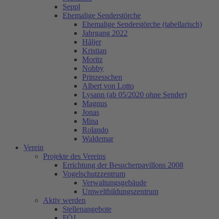
Seppl
Ehemalige Senderstörche
Ehemalige Senderstörche (tabellarisch)
Jahrgang 2022
Håljer
Kristian
Moritz
Nobby
Prinzesschen
Albert von Lotto
Lysann (ab 05/2020 ohne Sender)
Magnus
Jonas
Mina
Rolando
Waldemar
Verein
Projekte des Vereins
Errichtung der Besucherpavillons 2008
Vogelschutzzentrum
Verwaltungsgebäude
Umweltbildungszentrum
Aktiv werden
Stellenangebote
FÖJ