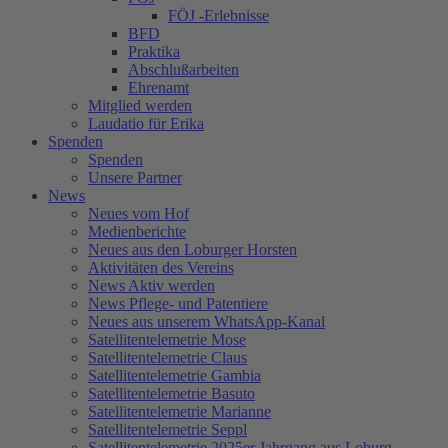
FÖJ -Erlebnisse
BFD
Praktika
Abschlußarbeiten
Ehrenamt
Mitglied werden
Laudatio für Erika
Spenden
Spenden
Unsere Partner
News
Neues vom Hof
Medienberichte
Neues aus den Loburger Horsten
Aktivitäten des Vereins
News Aktiv werden
News Pflege- und Patentiere
Neues aus unserem WhatsApp-Kanal
Satellitentelemetrie Mose
Satellitentelemetrie Claus
Satellitentelemetrie Gambia
Satellitentelemetrie Basuto
Satellitentelemetrie Marianne
Satellitentelemetrie Seppl
Satellitentelemetrie 2025er Jahrgang aus Loburg