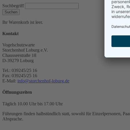
Suchbegriff
Suchen
Ihr Warenkorb ist leer.
Kontakt
Vogelschutzwarte
Storchenhof Loburg e.V.
Chausseestraße 18
D-39279 Loburg
Tel.: 039245/25 16
Fax: 039245/25 16
E-Mail:
info@storchenhof-loburg.de
Öffnungszeiten
Täglich 10.00 Uhr bis 17.00 Uhr
Führungen finden halbstündlich statt, sowohl für Einzelpersonen, Paar
Absprache.