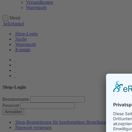
Versandkosten
Warenkorb
Menü
hell/dunkel
Shop-Login
Suche
Warenkorb
Kontakt
Shop-Login
Benutzername
Passwort
Anmelden
Shop-Registrierung für komfortablere Bestellungen
Passwort vergessen