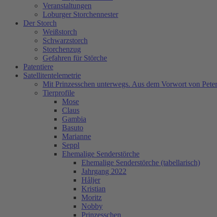
Veranstaltungen
Loburger Storchennester
Der Storch
Weißstorch
Schwarzstorch
Storchenzug
Gefahren für Störche
Patentiere
Satellitentelemetrie
Mit Prinzesschen unterwegs. Aus dem Vorwort von Peter
Tierprofile
Mose
Claus
Gambia
Basuto
Marianne
Seppl
Ehemalige Senderstörche
Ehemalige Senderstörche (tabellarisch)
Jahrgang 2022
Håljer
Kristian
Moritz
Nobby
Prinzesschen