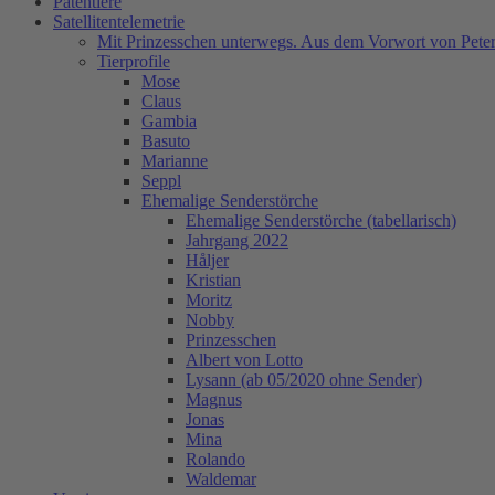
Patentiere
Satellitentelemetrie
Mit Prinzesschen unterwegs. Aus dem Vorwort von Peter
Tierprofile
Mose
Claus
Gambia
Basuto
Marianne
Seppl
Ehemalige Senderstörche
Ehemalige Senderstörche (tabellarisch)
Jahrgang 2022
Håljer
Kristian
Moritz
Nobby
Prinzesschen
Albert von Lotto
Lysann (ab 05/2020 ohne Sender)
Magnus
Jonas
Mina
Rolando
Waldemar