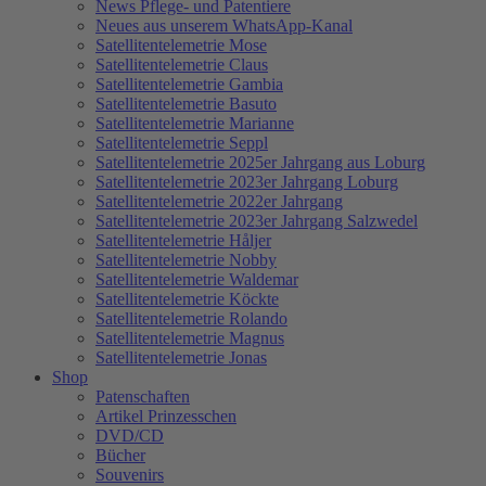
News Pflege- und Patentiere
Neues aus unserem WhatsApp-Kanal
Satellitentelemetrie Mose
Satellitentelemetrie Claus
Satellitentelemetrie Gambia
Satellitentelemetrie Basuto
Satellitentelemetrie Marianne
Satellitentelemetrie Seppl
Satellitentelemetrie 2025er Jahrgang aus Loburg
Satellitentelemetrie 2023er Jahrgang Loburg
Satellitentelemetrie 2022er Jahrgang
Satellitentelemetrie 2023er Jahrgang Salzwedel
Satellitentelemetrie Håljer
Satellitentelemetrie Nobby
Satellitentelemetrie Waldemar
Satellitentelemetrie Köckte
Satellitentelemetrie Rolando
Satellitentelemetrie Magnus
Satellitentelemetrie Jonas
Shop
Patenschaften
Artikel Prinzesschen
DVD/CD
Bücher
Souvenirs