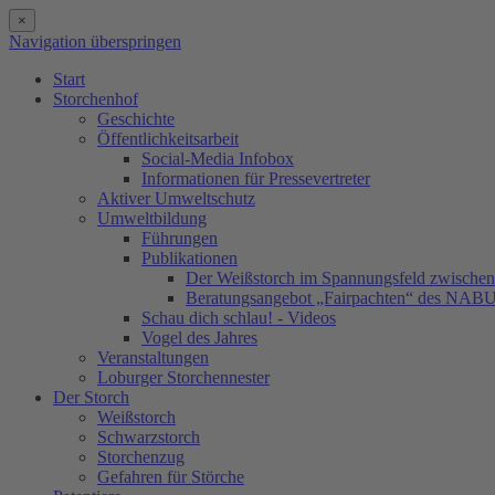
×
Navigation überspringen
Start
Storchenhof
Geschichte
Öffentlichkeitsarbeit
Social-Media Infobox
Informationen für Pressevertreter
Aktiver Umweltschutz
Umweltbildung
Führungen
Publikationen
Der Weißstorch im Spannungsfeld zwischen 
Beratungsangebot „Fairpachten“ des NAB
Schau dich schlau! - Videos
Vogel des Jahres
Veranstaltungen
Loburger Storchennester
Der Storch
Weißstorch
Schwarzstorch
Storchenzug
Gefahren für Störche