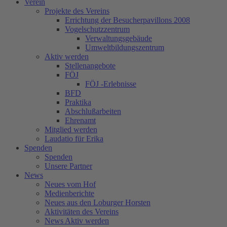
Verein
Projekte des Vereins
Errichtung der Besucherpavillons 2008
Vogelschutzzentrum
Verwaltungsgebäude
Umweltbildungszentrum
Aktiv werden
Stellenangebote
FÖJ
FÖJ -Erlebnisse
BFD
Praktika
Abschlußarbeiten
Ehrenamt
Mitglied werden
Laudatio für Erika
Spenden
Spenden
Unsere Partner
News
Neues vom Hof
Medienberichte
Neues aus den Loburger Horsten
Aktivitäten des Vereins
News Aktiv werden