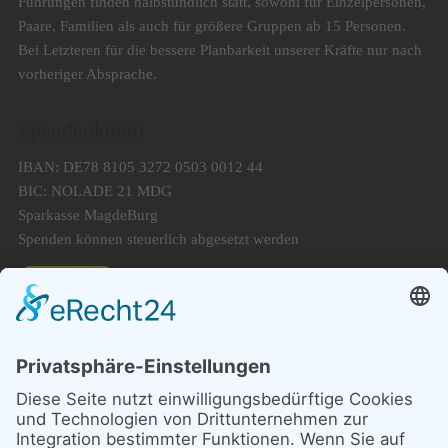
Führungen finden halbstündlich statt, sowohl für Einzelpersonen,
Paare, Familien als auch für größere Gruppen ab 15 Personen.
Bei Letzteren für die bessere Planbarkeit unserer Kräfte nur nach
vorheriger Absprache.
Spendenkonto
IBAN: DE78 8105 3272 0503 0012 44
BIC: NOLADE 21 MDG
Sparkasse MagdeBurg
Spenden können steuerlich abgesetzt werden
Förderung
© 1987 – 2025