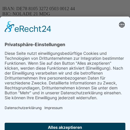
IBAN: DE78 8105 3272 0503 0012 44
BIC: NOLADE 21 MDG
Sparkasse MagdeBurg
Spenden können steuerlich abgesetzt werden
Förderung
© 1987 – 2025
Storchenhof Loburg e.V.
Alle Rechte vorbehalten.
Cookie-Einstellungen
Navigation überspringen
Impressum
Haftungsausschluss
Widerrufsrecht
Datenschutz