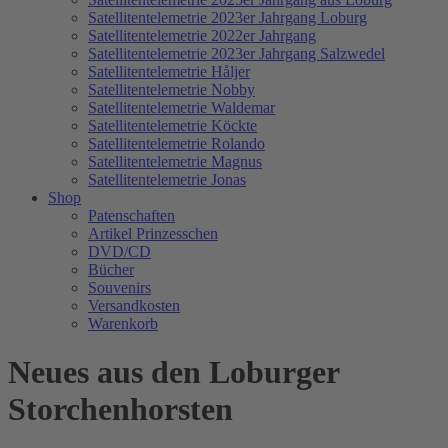
Satellitentelemetrie 2023er Jahrgang Loburg
Satellitentelemetrie 2022er Jahrgang
Satellitentelemetrie 2023er Jahrgang Salzwedel
Satellitentelemetrie Håljer
Satellitentelemetrie Nobby
Satellitentelemetrie Waldemar
Satellitentelemetrie Köckte
Satellitentelemetrie Rolando
Satellitentelemetrie Magnus
Satellitentelemetrie Jonas
Shop
Patenschaften
Artikel Prinzesschen
DVD/CD
Bücher
Souvenirs
Versandkosten
Warenkorb
Neues aus den Loburger
Storchenhorsten