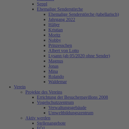
Seppl
Ehemalige Senderstörche
Ehemalige Senderstörche (tabellarisch)
Jahrgang 2022
Håljer
Kristian
Moritz
Nobby
Prinzesschen
Albert von Lotto
Lysann (ab 05/2020 ohne Sender)
Magnus
Jonas
Mina
Rolando
Waldemar
Verein
Projekte des Vereins
Errichtung der Besucherpavillons 2008
Vogelschutzzentrum
Verwaltungsgebäude
Umweltbildungszentrum
Aktiv werden
Stellenangebote
FÖJ