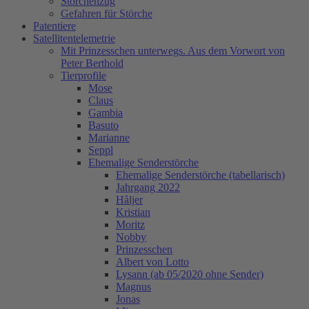
Storchenzug
Gefahren für Störche
Patentiere
Satellitentelemetrie
Mit Prinzesschen unterwegs. Aus dem Vorwort von
Peter Berthold
Tierprofile
Mose
Claus
Gambia
Basuto
Marianne
Seppl
Ehemalige Senderstörche
Ehemalige Senderstörche (tabellarisch)
Jahrgang 2022
Håljer
Kristian
Moritz
Nobby
Prinzesschen
Albert von Lotto
Lysann (ab 05/2020 ohne Sender)
Magnus
Jonas