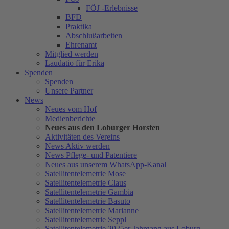
FÖJ -Erlebnisse
BFD
Praktika
Abschlußarbeiten
Ehrenamt
Mitglied werden
Laudatio für Erika
Spenden
Spenden
Unsere Partner
News
Neues vom Hof
Medienberichte
Neues aus den Loburger Horsten
Aktivitäten des Vereins
News Aktiv werden
News Pflege- und Patentiere
Neues aus unserem WhatsApp-Kanal
Satellitentelemetrie Mose
Satellitentelemetrie Claus
Satellitentelemetrie Gambia
Satellitentelemetrie Basuto
Satellitentelemetrie Marianne
Satellitentelemetrie Seppl
Satellitentelemetrie 2025er Jahrgang aus Loburg