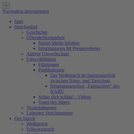
×
Navigation überspringen
Start
Storchenhof
Geschichte
Öffentlichkeitsarbeit
Social-Media Infobox
Informationen für Pressevertreter
Aktiver Umweltschutz
Umweltbildung
Führungen
Publikationen
Der Weißstorch im Spannungsfeld
zwischen Natur- und Tierschutz
Beratungsangebot „Fairpachten“ des
NABU
Schau dich schlau! - Videos
Vogel des Jahres
Veranstaltungen
Loburger Storchennester
Der Storch
Weißstorch
Schwarzstorch