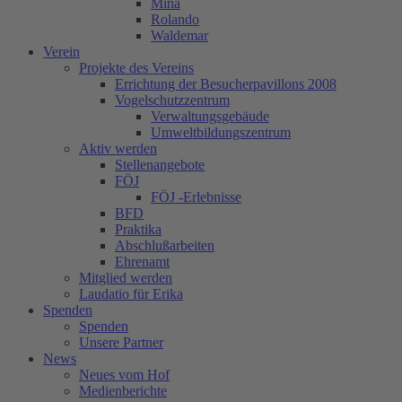
Mina
Rolando
Waldemar
Verein
Projekte des Vereins
Errichtung der Besucherpavillons 2008
Vogelschutzzentrum
Verwaltungsgebäude
Umweltbildungszentrum
Aktiv werden
Stellenangebote
FÖJ
FÖJ -Erlebnisse
BFD
Praktika
Abschlußarbeiten
Ehrenamt
Mitglied werden
Laudatio für Erika
Spenden
Spenden
Unsere Partner
News
Neues vom Hof
Medienberichte