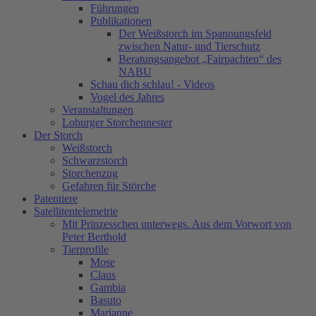
Führungen
Publikationen
Der Weißstorch im Spannungsfeld
zwischen Natur- und Tierschutz
Beratungsangebot „Fairpachten“ des
NABU
Schau dich schlau! - Videos
Vogel des Jahres
Veranstaltungen
Loburger Storchennester
Der Storch
Weißstorch
Schwarzstorch
Storchenzug
Gefahren für Störche
Patentiere
Satellitentelemetrie
Mit Prinzesschen unterwegs. Aus dem Vorwort von
Peter Berthold
Tierprofile
Mose
Claus
Gambia
Basuto
Marianne