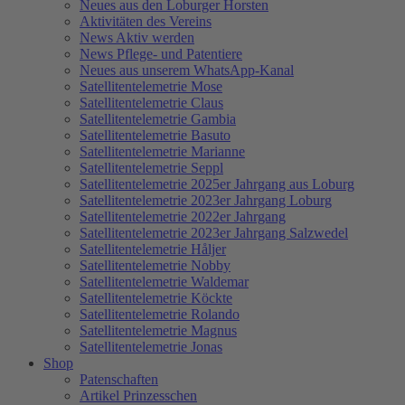
Neues aus den Loburger Horsten
Aktivitäten des Vereins
News Aktiv werden
News Pflege- und Patentiere
Neues aus unserem WhatsApp-Kanal
Satellitentelemetrie Mose
Satellitentelemetrie Claus
Satellitentelemetrie Gambia
Satellitentelemetrie Basuto
Satellitentelemetrie Marianne
Satellitentelemetrie Seppl
Satellitentelemetrie 2025er Jahrgang aus Loburg
Satellitentelemetrie 2023er Jahrgang Loburg
Satellitentelemetrie 2022er Jahrgang
Satellitentelemetrie 2023er Jahrgang Salzwedel
Satellitentelemetrie Håljer
Satellitentelemetrie Nobby
Satellitentelemetrie Waldemar
Satellitentelemetrie Köckte
Satellitentelemetrie Rolando
Satellitentelemetrie Magnus
Satellitentelemetrie Jonas
Shop
Patenschaften
Artikel Prinzesschen