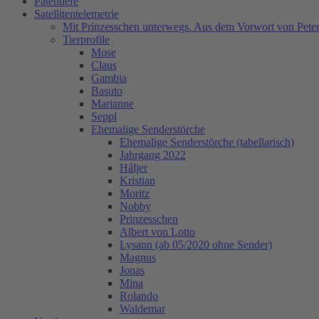
Patentiere
Satellitentelemetrie
Mit Prinzesschen unterwegs. Aus dem Vorwort von Peter
Tierprofile
Mose
Claus
Gambia
Basuto
Marianne
Seppl
Ehemalige Senderstörche
Ehemalige Senderstörche (tabellarisch)
Jahrgang 2022
Håljer
Kristian
Moritz
Nobby
Prinzesschen
Albert von Lotto
Lysann (ab 05/2020 ohne Sender)
Magnus
Jonas
Mina
Rolando
Waldemar