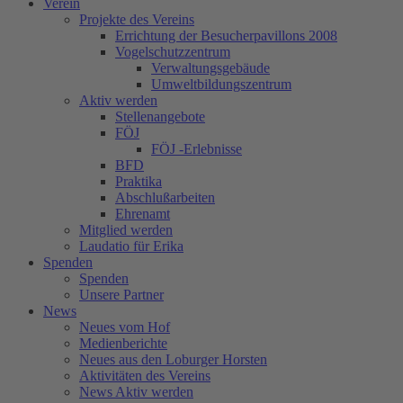
Verein
Projekte des Vereins
Errichtung der Besucherpavillons 2008
Vogelschutzzentrum
Verwaltungsgebäude
Umweltbildungszentrum
Aktiv werden
Stellenangebote
FÖJ
FÖJ -Erlebnisse
BFD
Praktika
Abschlußarbeiten
Ehrenamt
Mitglied werden
Laudatio für Erika
Spenden
Spenden
Unsere Partner
News
Neues vom Hof
Medienberichte
Neues aus den Loburger Horsten
Aktivitäten des Vereins
News Aktiv werden