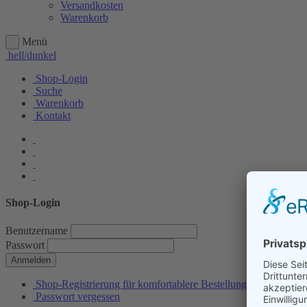
Versandkosten
Warenkorb
Menü
hell/dunkel
Shop-Login
Suche
Warenkorb
Kontakt
Shop-Login
Benutzername
Passwort
Anmelden
Shop-Registrierung für komfortablere Bestellungen
Passwort vergessen