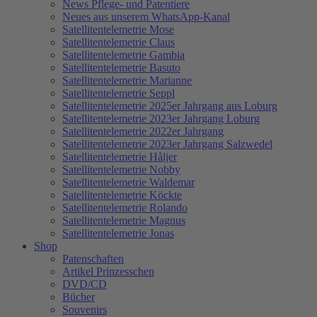
News Pflege- und Patentiere
Neues aus unserem WhatsApp-Kanal
Satellitentelemetrie Mose
Satellitentelemetrie Claus
Satellitentelemetrie Gambia
Satellitentelemetrie Basuto
Satellitentelemetrie Marianne
Satellitentelemetrie Seppl
Satellitentelemetrie 2025er Jahrgang aus Loburg
Satellitentelemetrie 2023er Jahrgang Loburg
Satellitentelemetrie 2022er Jahrgang
Satellitentelemetrie 2023er Jahrgang Salzwedel
Satellitentelemetrie Håljer
Satellitentelemetrie Nobby
Satellitentelemetrie Waldemar
Satellitentelemetrie Köckte
Satellitentelemetrie Rolando
Satellitentelemetrie Magnus
Satellitentelemetrie Jonas
Shop
Patenschaften
Artikel Prinzesschen
DVD/CD
Bücher
Souvenirs