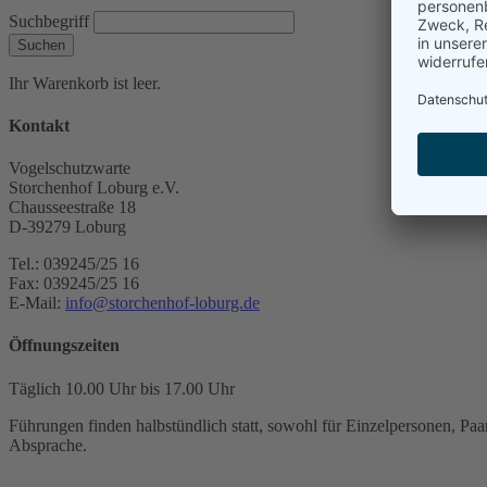
Suchbegriff
Suchen
Ihr Warenkorb ist leer.
Kontakt
Vogelschutzwarte
Storchenhof Loburg e.V.
Chausseestraße 18
D-39279 Loburg
Tel.: 039245/25 16
Fax: 039245/25 16
E-Mail:
info@storchenhof-loburg.de
Öffnungszeiten
Täglich 10.00 Uhr bis 17.00 Uhr
Führungen finden halbstündlich statt, sowohl für Einzelpersonen, Paar
Absprache.