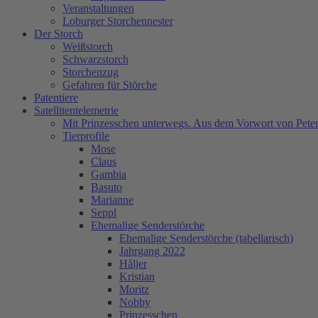
Veranstaltungen
Loburger Storchennester
Der Storch
Weißstorch
Schwarzstorch
Storchenzug
Gefahren für Störche
Patentiere
Satellitentelemetrie
Mit Prinzesschen unterwegs. Aus dem Vorwort von Peter
Tierprofile
Mose
Claus
Gambia
Basuto
Marianne
Seppl
Ehemalige Senderstörche
Ehemalige Senderstörche (tabellarisch)
Jahrgang 2022
Håljer
Kristian
Moritz
Nobby
Prinzesschen