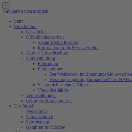
×
Navigation überspringen
Start
Storchenhof
Geschichte
Öffentlichkeitsarbeit
Social-Media Infobox
Informationen für Pressevertreter
Aktiver Umweltschutz
Umweltbildung
Führungen
Publikationen
Der Weißstorch im Spannungsfeld zwischen 
Beratungsangebot „Fairpachten“ des NAB
Schau dich schlau! - Videos
Vogel des Jahres
Veranstaltungen
Loburger Storchennester
Der Storch
Weißstorch
Schwarzstorch
Storchenzug
Gefahren für Störche