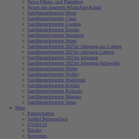
News Pflege- und Patentiere
Neues aus unserem WhatsApp-Kanal
Satellitentelemetrie Mose
Satellitentelemetrie Claus
Satellitentelemetrie Gambia
Satellitentelemetrie Basuto
Satellitentelemetrie Marianne
Satellitentelemetrie Seppl
Satellitentelemetrie 2025er Jahrgang aus Loburg
Satellitentelemetrie 2023er Jahrgang Loburg
Satellitentelemetrie 2022er Jahrgang
Satellitentelemetrie 2023er Jahrgang Salzwedel
Satellitentelemetrie Håljer
Satellitentelemetrie Nobby
Satellitentelemetrie Waldemar
Satellitentelemetrie Köckte
Satellitentelemetrie Rolando
Satellitentelemetrie Magnus
Satellitentelemetrie Jonas
Shop
Patenschaften
Artikel Prinzesschen
DVD/CD
Bücher
Souvenirs