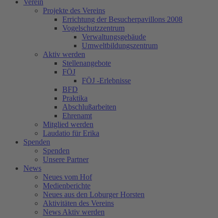
Verein
Projekte des Vereins
Errichtung der Besucherpavillons 2008
Vogelschutzzentrum
Verwaltungsgebäude
Umweltbildungszentrum
Aktiv werden
Stellenangebote
FÖJ
FÖJ -Erlebnisse
BFD
Praktika
Abschlußarbeiten
Ehrenamt
Mitglied werden
Laudatio für Erika
Spenden
Spenden
Unsere Partner
News
Neues vom Hof
Medienberichte
Neues aus den Loburger Horsten
Aktivitäten des Vereins
News Aktiv werden