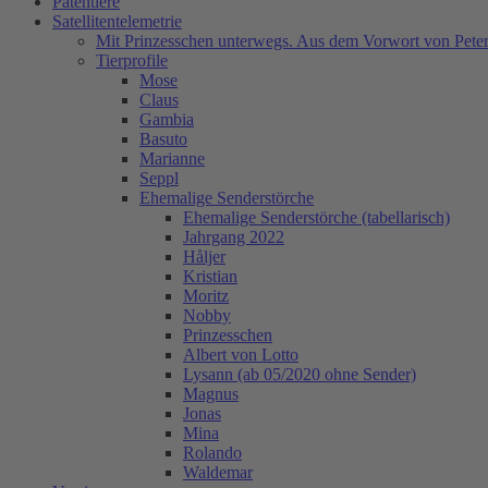
Patentiere
Satellitentelemetrie
Mit Prinzesschen unterwegs. Aus dem Vorwort von Peter
Tierprofile
Mose
Claus
Gambia
Basuto
Marianne
Seppl
Ehemalige Senderstörche
Ehemalige Senderstörche (tabellarisch)
Jahrgang 2022
Håljer
Kristian
Moritz
Nobby
Prinzesschen
Albert von Lotto
Lysann (ab 05/2020 ohne Sender)
Magnus
Jonas
Mina
Rolando
Waldemar