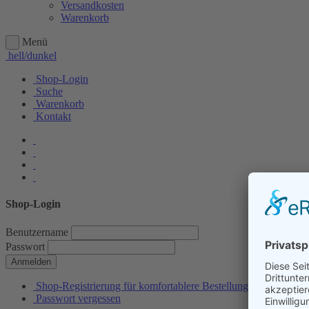
Versandkosten
Warenkorb
Menü
hell/dunkel
Shop-Login
Suche
Warenkorb
Kontakt
Shop-Login
Benutzername
Passwort
Anmelden
Shop-Registrierung für komfortablere Bestellungen
Passwort vergessen