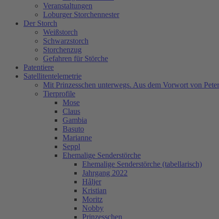
Veranstaltungen
Loburger Storchennester
Der Storch
Weißstorch
Schwarzstorch
Storchenzug
Gefahren für Störche
Patentiere
Satellitentelemetrie
Mit Prinzesschen unterwegs. Aus dem Vorwort von Peter
Tierprofile
Mose
Claus
Gambia
Basuto
Marianne
Seppl
Ehemalige Senderstörche
Ehemalige Senderstörche (tabellarisch)
Jahrgang 2022
Håljer
Kristian
Moritz
Nobby
Prinzesschen