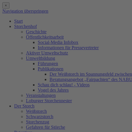
×
Navigation überspringen
Start
Storchenhof
Geschichte
Öffentlichkeitsarbeit
Social-Media Infobox
Informationen für Pressevertreter
Aktiver Umweltschutz
Umweltbildung
Führungen
Publikationen
Der Weißstorch im Spannungsfeld zwischen 
Beratungsangebot „Fairpachten“ des NAB
Schau dich schlau! - Videos
Vogel des Jahres
Veranstaltungen
Loburger Storchennester
Der Storch
Weißstorch
Schwarzstorch
Storchenzug
Gefahren für Störche