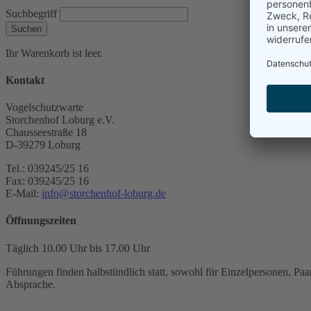
Suchbegriff
Suchen
Ihr Warenkorb ist leer.
Kontakt
Vogelschutzwarte
Storchenhof Loburg e.V.
Chausseestraße 18
D-39279 Loburg
Tel.: 039245/25 16
Fax: 039245/25 16
E-Mail:
info@storchenhof-loburg.de
Öffnungszeiten
Täglich 10.00 Uhr bis 17.00 Uhr
Führungen finden halbstündlich statt, sowohl für Einzelpersonen, Paar
Absprache.