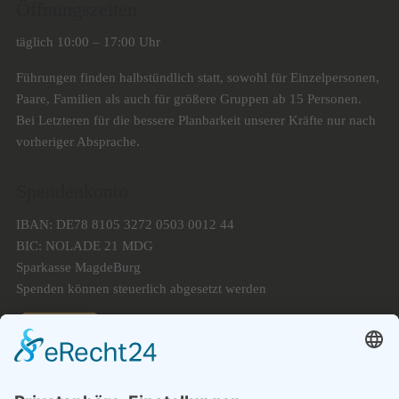
Öffnungszeiten
täglich 10:00 – 17:00 Uhr
Führungen finden halbstündlich statt, sowohl für Einzelpersonen,
Paare, Familien als auch für größere Gruppen ab 15 Personen.
Bei Letzteren für die bessere Planbarkeit unserer Kräfte nur nach
vorheriger Absprache.
Spendenkonto
IBAN: DE78 8105 3272 0503 0012 44
BIC: NOLADE 21 MDG
Sparkasse MagdeBurg
Spenden können steuerlich abgesetzt werden
Förderung