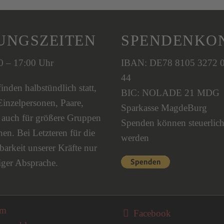
UNGSZEITEN
SPENDENKO
00 – 17:00 Uhr
IBAN: DE78 8105 3272 
44
nden halbstündlich statt,
BIC: NOLADE 21 MDG
Einzelpersonen, Paare,
Sparkasse MagdeBurg
s auch für größere Gruppen
Spenden können steuerlich
en. Bei Letzteren für die
werden
barkeit unserer Kräfte nur
iger Absprache.
on überspringen
um
Facebook