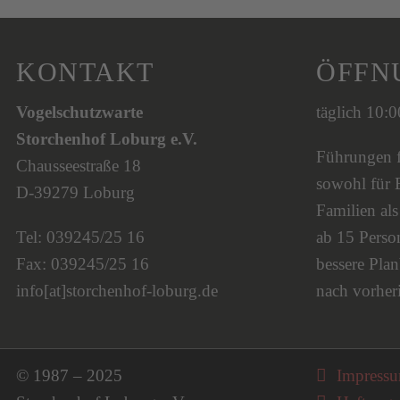
KONTAKT
ÖFFN
Vogelschutzwarte
täglich 10:
Storchenhof Loburg e.V.
Führungen fi
Chausseestraße 18
sowohl für 
D-39279 Loburg
Familien al
Tel: 039245/25 16
ab 15 Person
Fax: 039245/25 16
bessere Plan
info[at]storchenhof-loburg.de
nach vorher
Navigati
© 1987 – 2025
Impress