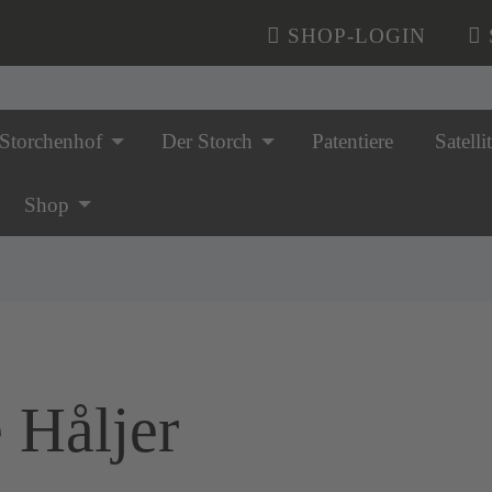
SHOP-LOGIN
Storchenhof
Der Storch
Patentiere
Satelli
n überspringen
Shop
e Håljer