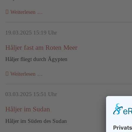
Weiterlesen …
19.03.2025 15:19 Uhr
Håljer fast am Roten Meer
Håljer fliegt durch Ägypten
Weiterlesen …
03.03.2025 15:51 Uhr
Håljer im Sudan
Håljer im Süden des Sudan