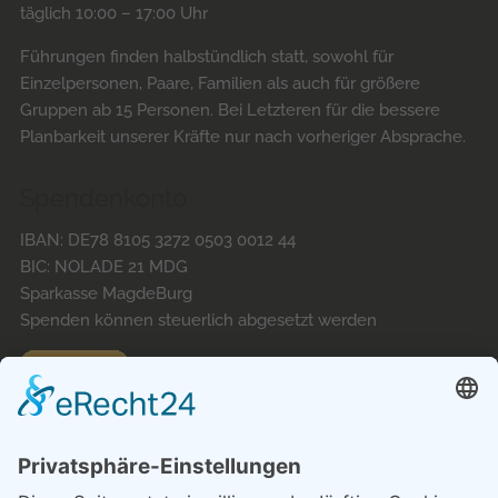
täglich 10:00 – 17:00 Uhr
Führungen finden halbstündlich statt, sowohl für
Einzelpersonen, Paare, Familien als auch für größere
Gruppen ab 15 Personen. Bei Letzteren für die bessere
Planbarkeit unserer Kräfte nur nach vorheriger Absprache.
Spendenkonto
IBAN: DE78 8105 3272 0503 0012 44
BIC: NOLADE 21 MDG
Sparkasse MagdeBurg
Spenden können steuerlich abgesetzt werden
Förderung