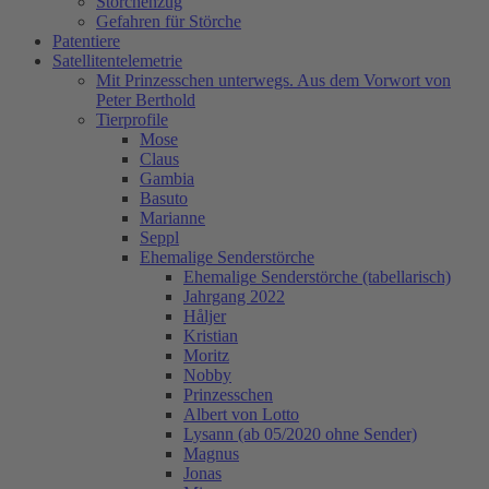
Storchenzug
Gefahren für Störche
Patentiere
Satellitentelemetrie
Mit Prinzesschen unterwegs. Aus dem Vorwort von
Peter Berthold
Tierprofile
Mose
Claus
Gambia
Basuto
Marianne
Seppl
Ehemalige Senderstörche
Ehemalige Senderstörche (tabellarisch)
Jahrgang 2022
Håljer
Kristian
Moritz
Nobby
Prinzesschen
Albert von Lotto
Lysann (ab 05/2020 ohne Sender)
Magnus
Jonas