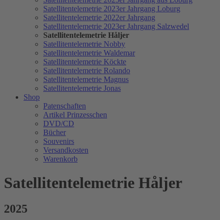
Satellitentelemetrie 2023er Jahrgang Loburg
Satellitentelemetrie 2022er Jahrgang
Satellitentelemetrie 2023er Jahrgang Salzwedel
Satellitentelemetrie Håljer
Satellitentelemetrie Nobby
Satellitentelemetrie Waldemar
Satellitentelemetrie Köckte
Satellitentelemetrie Rolando
Satellitentelemetrie Magnus
Satellitentelemetrie Jonas
Shop
Patenschaften
Artikel Prinzesschen
DVD/CD
Bücher
Souvenirs
Versandkosten
Warenkorb
Satellitentelemetrie Håljer
2025