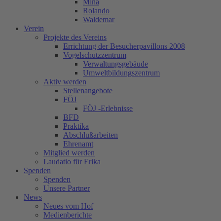
Mina
Rolando
Waldemar
Verein
Projekte des Vereins
Errichtung der Besucherpavillons 2008
Vogelschutzzentrum
Verwaltungsgebäude
Umweltbildungszentrum
Aktiv werden
Stellenangebote
FÖJ
FÖJ -Erlebnisse
BFD
Praktika
Abschlußarbeiten
Ehrenamt
Mitglied werden
Laudatio für Erika
Spenden
Spenden
Unsere Partner
News
Neues vom Hof
Medienberichte