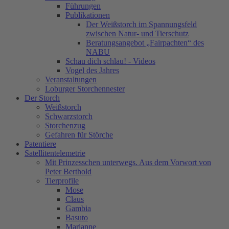
Führungen
Publikationen
Der Weißstorch im Spannungsfeld
zwischen Natur- und Tierschutz
Beratungsangebot „Fairpachten“ des
NABU
Schau dich schlau! - Videos
Vogel des Jahres
Veranstaltungen
Loburger Storchennester
Der Storch
Weißstorch
Schwarzstorch
Storchenzug
Gefahren für Störche
Patentiere
Satellitentelemetrie
Mit Prinzesschen unterwegs. Aus dem Vorwort von
Peter Berthold
Tierprofile
Mose
Claus
Gambia
Basuto
Marianne