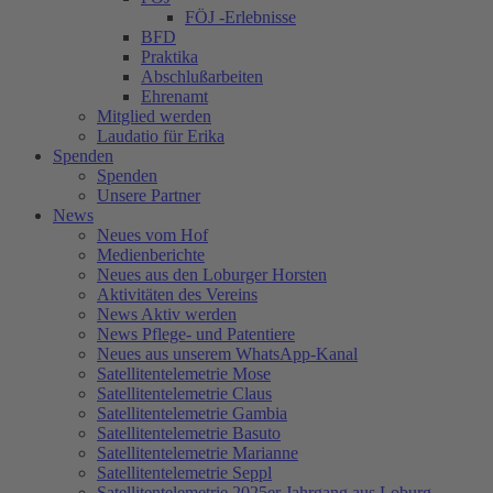
FÖJ -Erlebnisse
BFD
Praktika
Abschlußarbeiten
Ehrenamt
Mitglied werden
Laudatio für Erika
Spenden
Spenden
Unsere Partner
News
Neues vom Hof
Medienberichte
Neues aus den Loburger Horsten
Aktivitäten des Vereins
News Aktiv werden
News Pflege- und Patentiere
Neues aus unserem WhatsApp-Kanal
Satellitentelemetrie Mose
Satellitentelemetrie Claus
Satellitentelemetrie Gambia
Satellitentelemetrie Basuto
Satellitentelemetrie Marianne
Satellitentelemetrie Seppl
Satellitentelemetrie 2025er Jahrgang aus Loburg