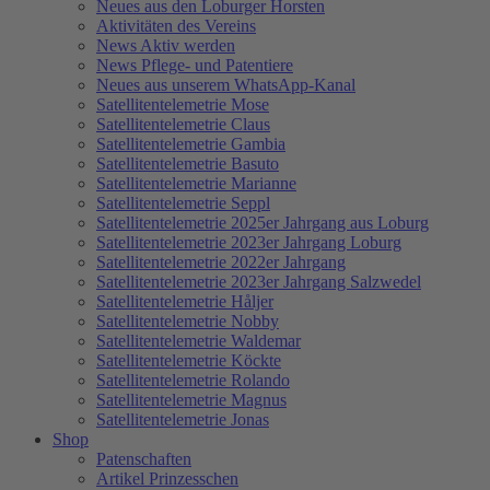
Neues aus den Loburger Horsten
Aktivitäten des Vereins
News Aktiv werden
News Pflege- und Patentiere
Neues aus unserem WhatsApp-Kanal
Satellitentelemetrie Mose
Satellitentelemetrie Claus
Satellitentelemetrie Gambia
Satellitentelemetrie Basuto
Satellitentelemetrie Marianne
Satellitentelemetrie Seppl
Satellitentelemetrie 2025er Jahrgang aus Loburg
Satellitentelemetrie 2023er Jahrgang Loburg
Satellitentelemetrie 2022er Jahrgang
Satellitentelemetrie 2023er Jahrgang Salzwedel
Satellitentelemetrie Håljer
Satellitentelemetrie Nobby
Satellitentelemetrie Waldemar
Satellitentelemetrie Köckte
Satellitentelemetrie Rolando
Satellitentelemetrie Magnus
Satellitentelemetrie Jonas
Shop
Patenschaften
Artikel Prinzesschen