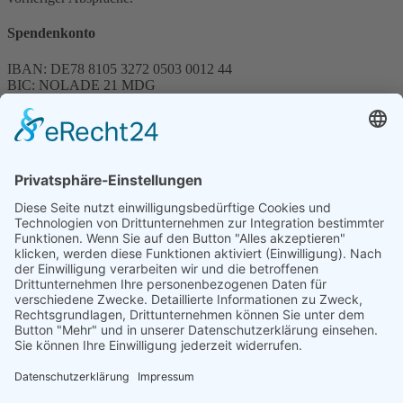
Spendenkonto
IBAN: DE78 8105 3272 0503 0012 44
BIC: NOLADE 21 MDG
Sparkasse MagdeBurg
Spenden können steuerlich abgesetzt werden
Förderung
© 1987 – 2025
Storchenhof Loburg e.V.
Alle Rechte vorbehalten.
Cookie-Einstellungen
Navigation überspringen
Impressum
Haftungsausschluss
Widerrufsrecht