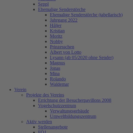
Seppl
Ehemalige Senderstörche
Ehemalige Senderstörche (tabellarisch)
Jahrgang 2022
Håljer
Kristian
Moritz
Nobby
Prinzesschen
Albert von Lotto
Lysann (ab 05/2020 ohne Sender)
Magnus
Jonas
Mina
Rolando
Waldemar
Verein
Projekte des Vereins
Errichtung der Besucherpavillons 2008
Vogelschutzzentrum
Verwaltungsgebäude
Umweltbildungszentrum
Aktiv werden
Stellenangebote
FÖJ