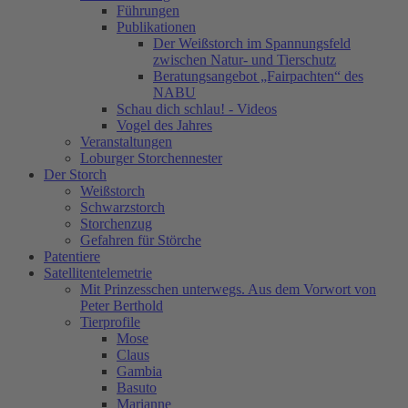
Führungen
Publikationen
Der Weißstorch im Spannungsfeld
zwischen Natur- und Tierschutz
Beratungsangebot „Fairpachten“ des
NABU
Schau dich schlau! - Videos
Vogel des Jahres
Veranstaltungen
Loburger Storchennester
Der Storch
Weißstorch
Schwarzstorch
Storchenzug
Gefahren für Störche
Patentiere
Satellitentelemetrie
Mit Prinzesschen unterwegs. Aus dem Vorwort von
Peter Berthold
Tierprofile
Mose
Claus
Gambia
Basuto
Marianne