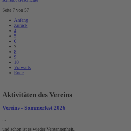
schreibt Geschichte
Seite 7 von 57
Anfang
Zurück
4
5
6
7
8
9
10
Vorwärts
Ende
Aktivitäten des Vereins
Vereins - Sommerfest 2026
...
und schon ist es wieder Vergangenheit..