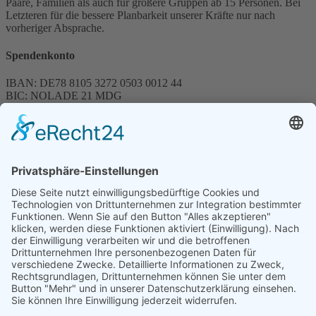
Paare, Familien als auch für größere Gruppen ab 15 Personen. Bei
Letzteren für die bessere Planbarkeit unserer Kräfte nur nach
vorheriger Absprache.
Spendenkonto
IBAN: DE78 8105 3272 0503 0012 44
BIC: NOLADE 21 MDG
Sparkasse MagdeBurg
Spenden können steuerlich abgesetzt werden
Förderung
© 1987 – 2025
Storchenhof Loburg e.V.
Alle Rechte vorbehalten.
Cookie-Einstellungen
Navigation überspringen