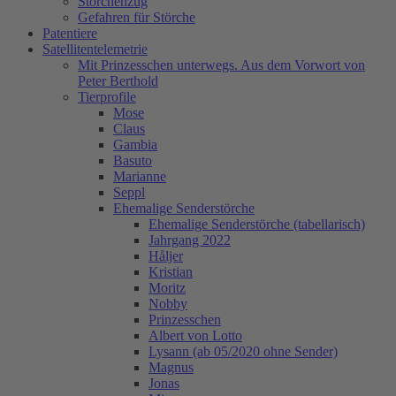
Storchenzug
Gefahren für Störche
Patentiere
Satellitentelemetrie
Mit Prinzesschen unterwegs. Aus dem Vorwort von
Peter Berthold
Tierprofile
Mose
Claus
Gambia
Basuto
Marianne
Seppl
Ehemalige Senderstörche
Ehemalige Senderstörche (tabellarisch)
Jahrgang 2022
Håljer
Kristian
Moritz
Nobby
Prinzesschen
Albert von Lotto
Lysann (ab 05/2020 ohne Sender)
Magnus
Jonas