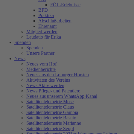
FÖJ -Erlebnisse
BFD
Praktika
Abschlußarbeiten
Ehrenamt
Mitglied werden
Laudatio für Erika
Spenden
Spenden
Unsere Partner
News
Neues vom Hof
Medienberichte
Neues aus den Loburger Horsten
Aktivitäten des Vereins
News Aktiv werden
News Pflege- und Patentiere
Neues aus unserem WhatsApp-Kanal
Satellitentelemetrie Mose
Satellitentelemetrie Claus
Satellitentelemetrie Gambia
Satellitentelemetrie Basuto
Satellitentelemetrie Marianne
Satellitentelemetrie Seppl
Satellitentelemetrie 2025er Jahrgang aus Loburg