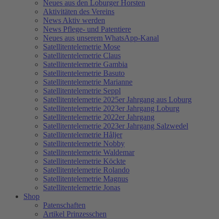
Neues aus den Loburger Horsten
Aktivitäten des Vereins
News Aktiv werden
News Pflege- und Patentiere
Neues aus unserem WhatsApp-Kanal
Satellitentelemetrie Mose
Satellitentelemetrie Claus
Satellitentelemetrie Gambia
Satellitentelemetrie Basuto
Satellitentelemetrie Marianne
Satellitentelemetrie Seppl
Satellitentelemetrie 2025er Jahrgang aus Loburg
Satellitentelemetrie 2023er Jahrgang Loburg
Satellitentelemetrie 2022er Jahrgang
Satellitentelemetrie 2023er Jahrgang Salzwedel
Satellitentelemetrie Håljer
Satellitentelemetrie Nobby
Satellitentelemetrie Waldemar
Satellitentelemetrie Köckte
Satellitentelemetrie Rolando
Satellitentelemetrie Magnus
Satellitentelemetrie Jonas
Shop
Patenschaften
Artikel Prinzesschen