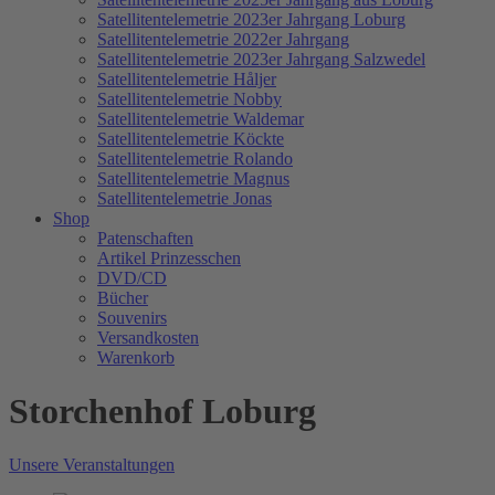
Satellitentelemetrie 2023er Jahrgang Loburg
Satellitentelemetrie 2022er Jahrgang
Satellitentelemetrie 2023er Jahrgang Salzwedel
Satellitentelemetrie Håljer
Satellitentelemetrie Nobby
Satellitentelemetrie Waldemar
Satellitentelemetrie Köckte
Satellitentelemetrie Rolando
Satellitentelemetrie Magnus
Satellitentelemetrie Jonas
Shop
Patenschaften
Artikel Prinzesschen
DVD/CD
Bücher
Souvenirs
Versandkosten
Warenkorb
Storchenhof Loburg
Unsere Veranstaltungen