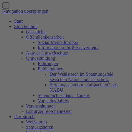
×
Navigation überspringen
Start
Storchenhof
Geschichte
Öffentlichkeitsarbeit
Social-Media Infobox
Informationen für Pressevertreter
Aktiver Umweltschutz
Umweltbildung
Führungen
Publikationen
Der Weißstorch im Spannungsfeld
zwischen Natur- und Tierschutz
Beratungsangebot „Fairpachten“ des
NABU
Schau dich schlau! - Videos
Vogel des Jahres
Veranstaltungen
Loburger Storchennester
Der Storch
Weißstorch
Schwarzstorch