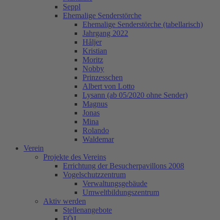
Seppl
Ehemalige Senderstörche
Ehemalige Senderstörche (tabellarisch)
Jahrgang 2022
Håljer
Kristian
Moritz
Nobby
Prinzesschen
Albert von Lotto
Lysann (ab 05/2020 ohne Sender)
Magnus
Jonas
Mina
Rolando
Waldemar
Verein
Projekte des Vereins
Errichtung der Besucherpavillons 2008
Vogelschutzzentrum
Verwaltungsgebäude
Umweltbildungszentrum
Aktiv werden
Stellenangebote
FÖJ