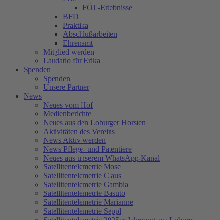
FÖJ -Erlebnisse
BFD
Praktika
Abschlußarbeiten
Ehrenamt
Mitglied werden
Laudatio für Erika
Spenden
Spenden
Unsere Partner
News
Neues vom Hof
Medienberichte
Neues aus den Loburger Horsten
Aktivitäten des Vereins
News Aktiv werden
News Pflege- und Patentiere
Neues aus unserem WhatsApp-Kanal
Satellitentelemetrie Mose
Satellitentelemetrie Claus
Satellitentelemetrie Gambia
Satellitentelemetrie Basuto
Satellitentelemetrie Marianne
Satellitentelemetrie Seppl
Satellitentelemetrie 2025er Jahrgang aus Loburg