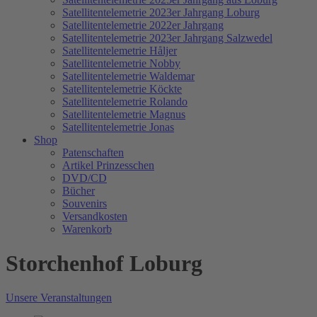
Satellitentelemetrie 2023er Jahrgang Loburg
Satellitentelemetrie 2022er Jahrgang
Satellitentelemetrie 2023er Jahrgang Salzwedel
Satellitentelemetrie Håljer
Satellitentelemetrie Nobby
Satellitentelemetrie Waldemar
Satellitentelemetrie Köckte
Satellitentelemetrie Rolando
Satellitentelemetrie Magnus
Satellitentelemetrie Jonas
Shop
Patenschaften
Artikel Prinzesschen
DVD/CD
Bücher
Souvenirs
Versandkosten
Warenkorb
Storchenhof Loburg
Unsere Veranstaltungen