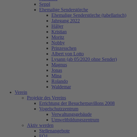
Seppl
Ehemalige Senderstörche
Ehemalige Senderstörche (tabellarisch)
Jahrgang 2022
Håljer
Kristian
Moritz
Nobby
Prinzesschen
Albert von Lotto
Lysann (ab 05/2020 ohne Sender)
Magnus
Jonas
Mina
Rolando
Waldemar
Verein
Projekte des Vereins
Errichtung der Besucherpavillons 2008
Vogelschutzzentrum
Verwaltungsgebäude
Umweltbildungszentrum
Aktiv werden
Stellenangebote
FÖJ