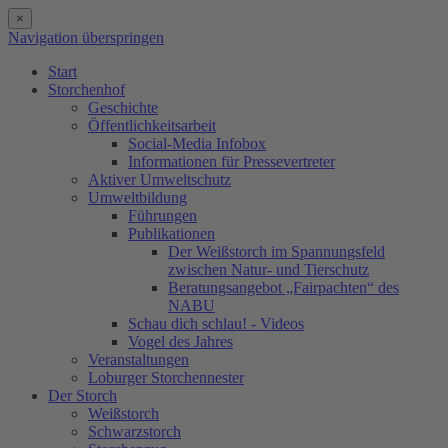
×
Navigation überspringen
Start
Storchenhof
Geschichte
Öffentlichkeitsarbeit
Social-Media Infobox
Informationen für Pressevertreter
Aktiver Umweltschutz
Umweltbildung
Führungen
Publikationen
Der Weißstorch im Spannungsfeld
zwischen Natur- und Tierschutz
Beratungsangebot „Fairpachten“ des
NABU
Schau dich schlau! - Videos
Vogel des Jahres
Veranstaltungen
Loburger Storchennester
Der Storch
Weißstorch
Schwarzstorch