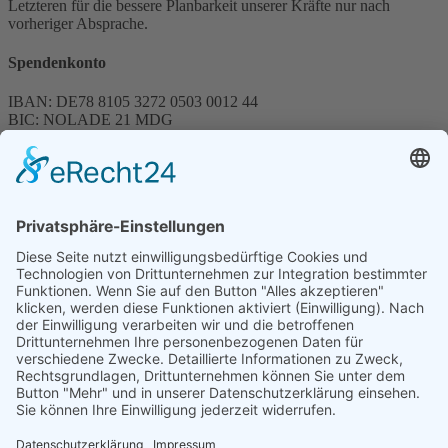
Letzteren für die bessere Planbarkeit unserer Kräfte nur nach
vorheriger Absprache.
Spendenkonto
IBAN: DE78 8105 3272 0503 0012 44
BIC: NOLADE 21 MDG
Sparkasse MagdeBurg
Spenden können steuerlich abgesetzt werden
Förderung
© 1987 – 2025
Storchenhof Loburg e.V.
Alle Rechte vorbehalten.
Cookie-Einstellungen
Navigation überspringen
Impressum