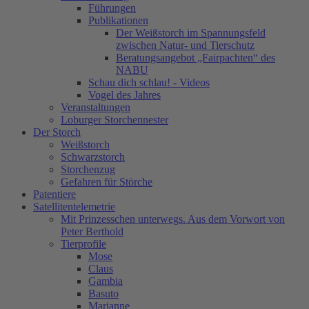
Führungen
Publikationen
Der Weißstorch im Spannungsfeld
zwischen Natur- und Tierschutz
Beratungsangebot „Fairpachten“ des
NABU
Schau dich schlau! - Videos
Vogel des Jahres
Veranstaltungen
Loburger Storchennester
Der Storch
Weißstorch
Schwarzstorch
Storchenzug
Gefahren für Störche
Patentiere
Satellitentelemetrie
Mit Prinzesschen unterwegs. Aus dem Vorwort von
Peter Berthold
Tierprofile
Mose
Claus
Gambia
Basuto
Marianne