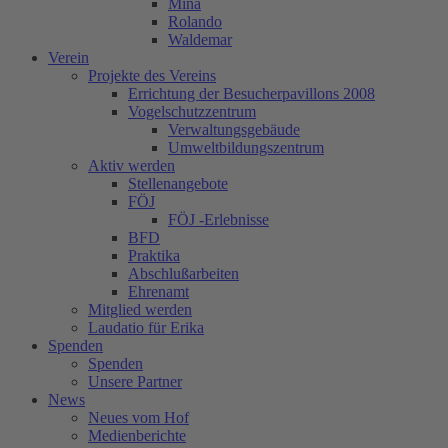
Mina
Rolando
Waldemar
Verein
Projekte des Vereins
Errichtung der Besucherpavillons 2008
Vogelschutzzentrum
Verwaltungsgebäude
Umweltbildungszentrum
Aktiv werden
Stellenangebote
FÖJ
FÖJ -Erlebnisse
BFD
Praktika
Abschlußarbeiten
Ehrenamt
Mitglied werden
Laudatio für Erika
Spenden
Spenden
Unsere Partner
News
Neues vom Hof
Medienberichte