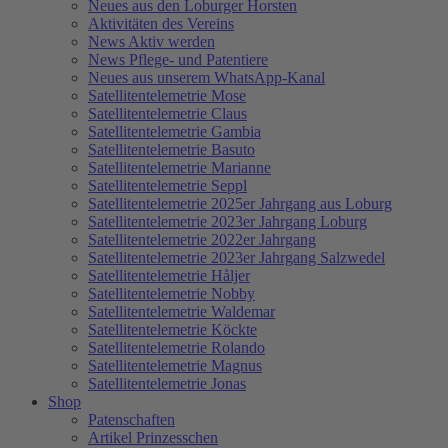
Neues aus den Loburger Horsten
Aktivitäten des Vereins
News Aktiv werden
News Pflege- und Patentiere
Neues aus unserem WhatsApp-Kanal
Satellitentelemetrie Mose
Satellitentelemetrie Claus
Satellitentelemetrie Gambia
Satellitentelemetrie Basuto
Satellitentelemetrie Marianne
Satellitentelemetrie Seppl
Satellitentelemetrie 2025er Jahrgang aus Loburg
Satellitentelemetrie 2023er Jahrgang Loburg
Satellitentelemetrie 2022er Jahrgang
Satellitentelemetrie 2023er Jahrgang Salzwedel
Satellitentelemetrie Håljer
Satellitentelemetrie Nobby
Satellitentelemetrie Waldemar
Satellitentelemetrie Köckte
Satellitentelemetrie Rolando
Satellitentelemetrie Magnus
Satellitentelemetrie Jonas
Shop
Patenschaften
Artikel Prinzesschen