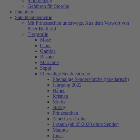
Storchenzug
Gefahren für Störche
Patentiere
Satellitentelemetrie
Mit Prinzesschen unterwegs. Aus dem Vorwort von
Peter Berthold
Tierprofile
Mose
Claus
Gambia
Basuto
Marianne
Seppl
Ehemalige Senderstörche
Ehemalige Senderstörche (tabellarisch)
Jahrgang 2022
Håljer
Kristian
Moritz
Nobby
Prinzesschen
Albert von Lotto
Lysann (ab 05/2020 ohne Sender)
Magnus
Jonas