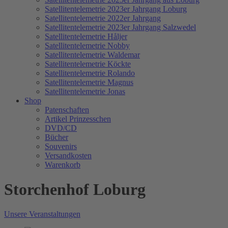
Satellitentelemetrie 2023er Jahrgang Loburg
Satellitentelemetrie 2022er Jahrgang
Satellitentelemetrie 2023er Jahrgang Salzwedel
Satellitentelemetrie Håljer
Satellitentelemetrie Nobby
Satellitentelemetrie Waldemar
Satellitentelemetrie Köckte
Satellitentelemetrie Rolando
Satellitentelemetrie Magnus
Satellitentelemetrie Jonas
Shop
Patenschaften
Artikel Prinzesschen
DVD/CD
Bücher
Souvenirs
Versandkosten
Warenkorb
Storchenhof Loburg
Unsere Veranstaltungen