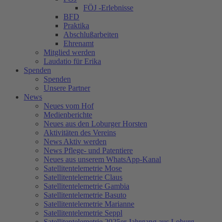
FÖJ -Erlebnisse
BFD
Praktika
Abschlußarbeiten
Ehrenamt
Mitglied werden
Laudatio für Erika
Spenden
Spenden
Unsere Partner
News
Neues vom Hof
Medienberichte
Neues aus den Loburger Horsten
Aktivitäten des Vereins
News Aktiv werden
News Pflege- und Patentiere
Neues aus unserem WhatsApp-Kanal
Satellitentelemetrie Mose
Satellitentelemetrie Claus
Satellitentelemetrie Gambia
Satellitentelemetrie Basuto
Satellitentelemetrie Marianne
Satellitentelemetrie Seppl
Satellitentelemetrie 2025er Jahrgang aus Loburg