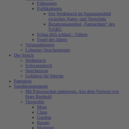
Führungen
Publikationen
Der Weißstorch im Spannungsfeld
zwischen Natur- und Tierschutz
Beratungsangebot „Fairpachten“ des
NABU
Schau dich schlau! - Videos
Vogel des Jahres
Veranstaltungen
Loburger Storchennester
Der Storch
Weißstorch
Schwarzstorch
Storchenzug
Gefahren für Störche
Patentiere
Satellitentelemetrie
Mit Prinzesschen unterwegs. Aus dem Vorwort von
Peter Berthold
Tierprofile
Mose
Claus
Gambia
Basuto
Marianne