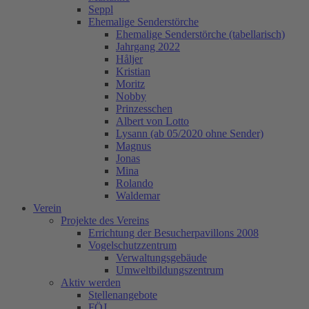
Seppl
Ehemalige Senderstörche
Ehemalige Senderstörche (tabellarisch)
Jahrgang 2022
Håljer
Kristian
Moritz
Nobby
Prinzesschen
Albert von Lotto
Lysann (ab 05/2020 ohne Sender)
Magnus
Jonas
Mina
Rolando
Waldemar
Verein
Projekte des Vereins
Errichtung der Besucherpavillons 2008
Vogelschutzzentrum
Verwaltungsgebäude
Umweltbildungszentrum
Aktiv werden
Stellenangebote
FÖJ