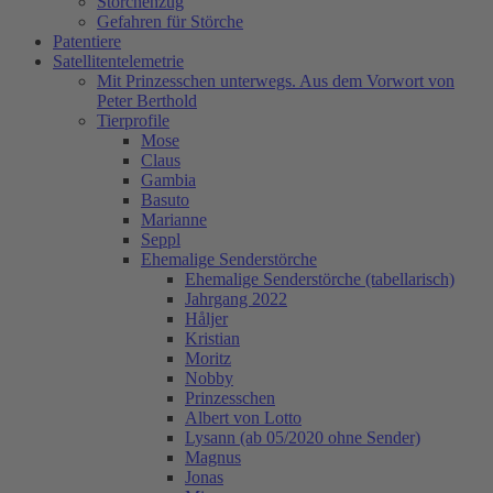
Storchenzug
Gefahren für Störche
Patentiere
Satellitentelemetrie
Mit Prinzesschen unterwegs. Aus dem Vorwort von
Peter Berthold
Tierprofile
Mose
Claus
Gambia
Basuto
Marianne
Seppl
Ehemalige Senderstörche
Ehemalige Senderstörche (tabellarisch)
Jahrgang 2022
Håljer
Kristian
Moritz
Nobby
Prinzesschen
Albert von Lotto
Lysann (ab 05/2020 ohne Sender)
Magnus
Jonas