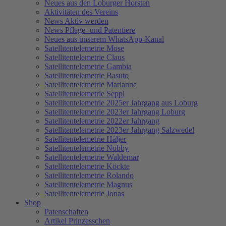
Neues aus den Loburger Horsten
Aktivitäten des Vereins
News Aktiv werden
News Pflege- und Patentiere
Neues aus unserem WhatsApp-Kanal
Satellitentelemetrie Mose
Satellitentelemetrie Claus
Satellitentelemetrie Gambia
Satellitentelemetrie Basuto
Satellitentelemetrie Marianne
Satellitentelemetrie Seppl
Satellitentelemetrie 2025er Jahrgang aus Loburg
Satellitentelemetrie 2023er Jahrgang Loburg
Satellitentelemetrie 2022er Jahrgang
Satellitentelemetrie 2023er Jahrgang Salzwedel
Satellitentelemetrie Håljer
Satellitentelemetrie Nobby
Satellitentelemetrie Waldemar
Satellitentelemetrie Köckte
Satellitentelemetrie Rolando
Satellitentelemetrie Magnus
Satellitentelemetrie Jonas
Shop
Patenschaften
Artikel Prinzesschen