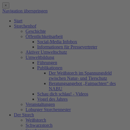
×
Navigation überspringen
Start
Storchenhof
Geschichte
Öffentlichkeitsarbeit
Social-Media Infobox
Informationen für Pressevertreter
Aktiver Umweltschutz
Umweltbildung
Führungen
Publikationen
Der Weißstorch im Spannungsfeld
zwischen Natur- und Tierschutz
Beratungsangebot „Fairpachten“ des
NABU
Schau dich schlau! - Videos
Vogel des Jahres
Veranstaltungen
Loburger Storchennester
Der Storch
Weißstorch
Schwarzstorch