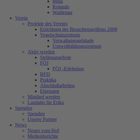
Mina
Rolando
Waldemar
Verein
Projekte des Vereins
Errichtung der Besucherpavillons 2008
Vogelschutzzentrum
Verwaltungsgebäude
Umweltbildungszentrum
Aktiv werden
Stellenangebote
FÖJ
FÖJ -Erlebnisse
BFD
Praktika
Abschlußarbeiten
Ehrenamt
Mitglied werden
Laudatio für Erika
Spenden
Spenden
Unsere Partner
News
Neues vom Hof
Medienberichte