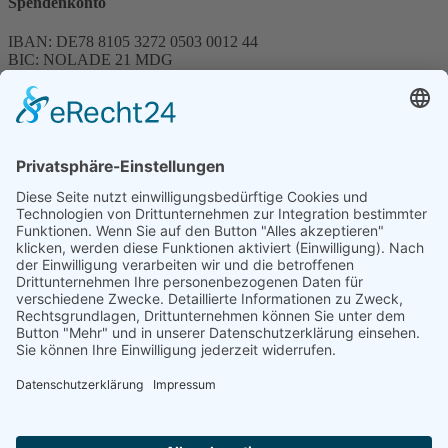
Spendenkonto
IBAN: DE78 8105 3272 0503 0012 44
BIC: NOLADE 21 MDG
Sparkasse MagdeBurg
Spenden können steuerlich abgesetzt werden
Förderung
© 1987 – 2025
Storchenhof Loburg e.V.
Alle Rechte vorbehalten.
Cookie-Einstellungen
Navigation überspringen
Impressum
Haftungsausschluss
Widerrufsrecht
Datenschutz