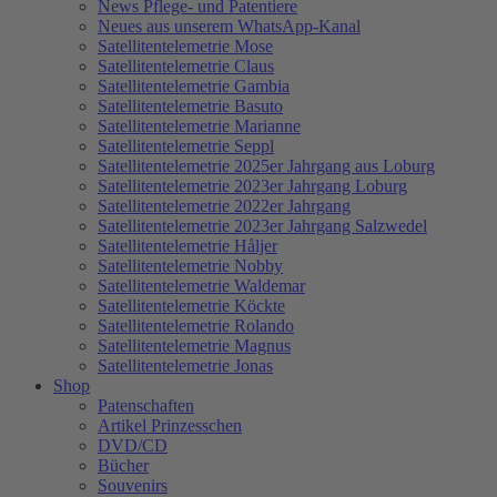
News Pflege- und Patentiere
Neues aus unserem WhatsApp-Kanal
Satellitentelemetrie Mose
Satellitentelemetrie Claus
Satellitentelemetrie Gambia
Satellitentelemetrie Basuto
Satellitentelemetrie Marianne
Satellitentelemetrie Seppl
Satellitentelemetrie 2025er Jahrgang aus Loburg
Satellitentelemetrie 2023er Jahrgang Loburg
Satellitentelemetrie 2022er Jahrgang
Satellitentelemetrie 2023er Jahrgang Salzwedel
Satellitentelemetrie Håljer
Satellitentelemetrie Nobby
Satellitentelemetrie Waldemar
Satellitentelemetrie Köckte
Satellitentelemetrie Rolando
Satellitentelemetrie Magnus
Satellitentelemetrie Jonas
Shop
Patenschaften
Artikel Prinzesschen
DVD/CD
Bücher
Souvenirs