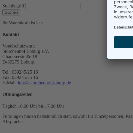
Suchbegriff
Suchen
Ihr Warenkorb ist leer.
Kontakt
Vogelschutzwarte
Storchenhof Loburg e.V.
Chausseestraße 18
D-39279 Loburg
Tel.: 039245/25 16
Fax: 039245/25 16
E-Mail:
info@storchenhof-loburg.de
Öffnungszeiten
Täglich 10.00 Uhr bis 17.00 Uhr
Führungen finden halbstündlich statt, sowohl für Einzelpersonen, Paar
Absprache.