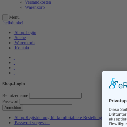
Versandkosten
Warenkorb
Menü
hell/dunkel
Shop-Login
Suche
Warenkorb
Kontakt
Shop-Login
Benutzername
Passwort
Anmelden
Shop-Registrierung für komfortablere Bestellungen
Passwort vergessen