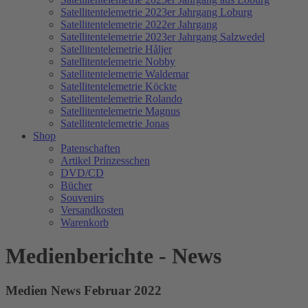
Satellitentelemetrie 2023er Jahrgang Loburg
Satellitentelemetrie 2022er Jahrgang
Satellitentelemetrie 2023er Jahrgang Salzwedel
Satellitentelemetrie Håljer
Satellitentelemetrie Nobby
Satellitentelemetrie Waldemar
Satellitentelemetrie Köckte
Satellitentelemetrie Rolando
Satellitentelemetrie Magnus
Satellitentelemetrie Jonas
Shop
Patenschaften
Artikel Prinzesschen
DVD/CD
Bücher
Souvenirs
Versandkosten
Warenkorb
Medienberichte - News
Medien News Februar 2022