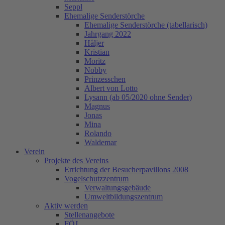
Seppl
Ehemalige Senderstörche
Ehemalige Senderstörche (tabellarisch)
Jahrgang 2022
Håljer
Kristian
Moritz
Nobby
Prinzesschen
Albert von Lotto
Lysann (ab 05/2020 ohne Sender)
Magnus
Jonas
Mina
Rolando
Waldemar
Verein
Projekte des Vereins
Errichtung der Besucherpavillons 2008
Vogelschutzzentrum
Verwaltungsgebäude
Umweltbildungszentrum
Aktiv werden
Stellenangebote
FÖJ