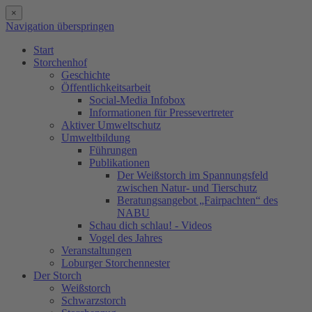
×
Navigation überspringen
Start
Storchenhof
Geschichte
Öffentlichkeitsarbeit
Social-Media Infobox
Informationen für Pressevertreter
Aktiver Umweltschutz
Umweltbildung
Führungen
Publikationen
Der Weißstorch im Spannungsfeld
zwischen Natur- und Tierschutz
Beratungsangebot „Fairpachten“ des
NABU
Schau dich schlau! - Videos
Vogel des Jahres
Veranstaltungen
Loburger Storchennester
Der Storch
Weißstorch
Schwarzstorch