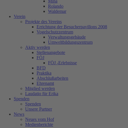
Mina
Rolando
Waldemar
Verein
Projekte des Vereins
Errichtung der Besucherpavillons 2008
Vogelschutzzentrum
Verwaltungsgebäude
Umweltbildungszentrum
Aktiv werden
Stellenangebote
FÖJ
FÖJ -Erlebnisse
BFD
Praktika
Abschlußarbeiten
Ehrenamt
Mitglied werden
Laudatio für Erika
Spenden
Spenden
Unsere Partner
News
Neues vom Hof
Medienberichte