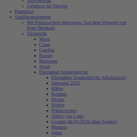
Storchenzug
Gefahren für Störche
Patentiere
Satellitentelemetrie
Mit Prinzesschen unterwegs. Aus dem Vorwort von
Peter Berthold
Tierprofile
Mose
Claus
Gambia
Basuto
Marianne
Seppl
Ehemalige Senderstörche
Ehemalige Senderstörche (tabellarisch)
Jahrgang 2022
Håljer
Kristian
Moritz
Nobby
Prinzesschen
Albert von Lotto
Lysann (ab 05/2020 ohne Sender)
Magnus
Jonas