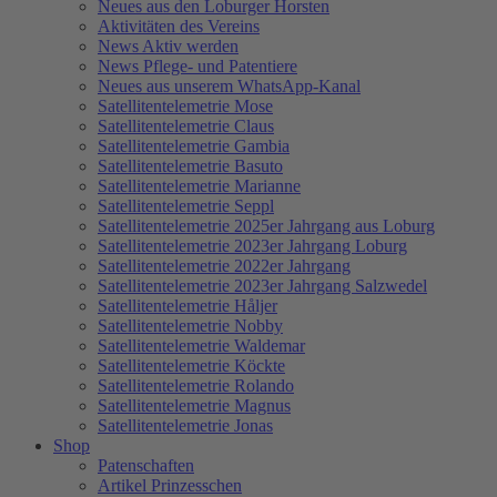
Neues aus den Loburger Horsten
Aktivitäten des Vereins
News Aktiv werden
News Pflege- und Patentiere
Neues aus unserem WhatsApp-Kanal
Satellitentelemetrie Mose
Satellitentelemetrie Claus
Satellitentelemetrie Gambia
Satellitentelemetrie Basuto
Satellitentelemetrie Marianne
Satellitentelemetrie Seppl
Satellitentelemetrie 2025er Jahrgang aus Loburg
Satellitentelemetrie 2023er Jahrgang Loburg
Satellitentelemetrie 2022er Jahrgang
Satellitentelemetrie 2023er Jahrgang Salzwedel
Satellitentelemetrie Håljer
Satellitentelemetrie Nobby
Satellitentelemetrie Waldemar
Satellitentelemetrie Köckte
Satellitentelemetrie Rolando
Satellitentelemetrie Magnus
Satellitentelemetrie Jonas
Shop
Patenschaften
Artikel Prinzesschen