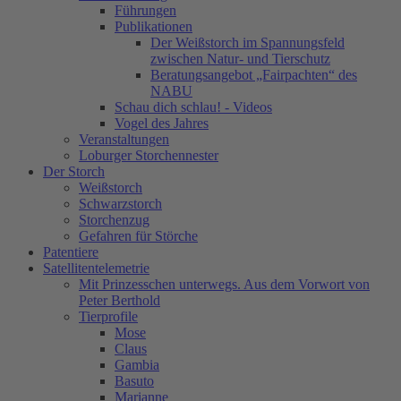
Führungen
Publikationen
Der Weißstorch im Spannungsfeld
zwischen Natur- und Tierschutz
Beratungsangebot „Fairpachten“ des
NABU
Schau dich schlau! - Videos
Vogel des Jahres
Veranstaltungen
Loburger Storchennester
Der Storch
Weißstorch
Schwarzstorch
Storchenzug
Gefahren für Störche
Patentiere
Satellitentelemetrie
Mit Prinzesschen unterwegs. Aus dem Vorwort von
Peter Berthold
Tierprofile
Mose
Claus
Gambia
Basuto
Marianne