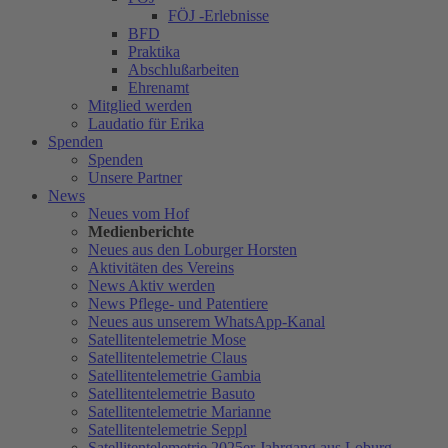
FÖJ -Erlebnisse
BFD
Praktika
Abschlußarbeiten
Ehrenamt
Mitglied werden
Laudatio für Erika
Spenden
Spenden
Unsere Partner
News
Neues vom Hof
Medienberichte
Neues aus den Loburger Horsten
Aktivitäten des Vereins
News Aktiv werden
News Pflege- und Patentiere
Neues aus unserem WhatsApp-Kanal
Satellitentelemetrie Mose
Satellitentelemetrie Claus
Satellitentelemetrie Gambia
Satellitentelemetrie Basuto
Satellitentelemetrie Marianne
Satellitentelemetrie Seppl
Satellitentelemetrie 2025er Jahrgang aus Loburg