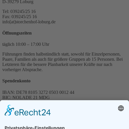
D-39279 Loburg
Tel: 039245/25 16
Fax: 039245/25 16
info[at]storchenhof-loburg.de
Öffnungszeiten
täglich 10:00 – 17:00 Uhr
Führungen finden halbstündlich statt, sowohl für Einzelpersonen,
Paare, Familien als auch für größere Gruppen ab 15 Personen. Bei
Letzteren für die bessere Planbarkeit unserer Kräfte nur nach
vorheriger Absprache.
Spendenkonto
IBAN: DE78 8105 3272 0503 0012 44
BIC: NOLADE 21 MDG
Sparkasse MagdeBurg
Spenden können steuerlich abgesetzt werden