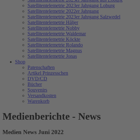
Satellitentelemetrie 2023er Jahrgang Loburg
Satellitentelemetrie 2022er Jahrgang
Satellitentelemetrie 2023er Jahrgang Salzwedel
Satellitentelemetrie Håljer
Satellitentelemetrie Nobby
Satellitentelemetrie Waldemar
Satellitentelemetrie Köckte
Satellitentelemetrie Rolando
Satellitentelemetrie Magnus
Satellitentelemetrie Jonas
Shop
Patenschaften
Artikel Prinzesschen
DVD/CD
Bücher
Souvenirs
Versandkosten
Warenkorb
Medienberichte - News
Medien News Juni 2022