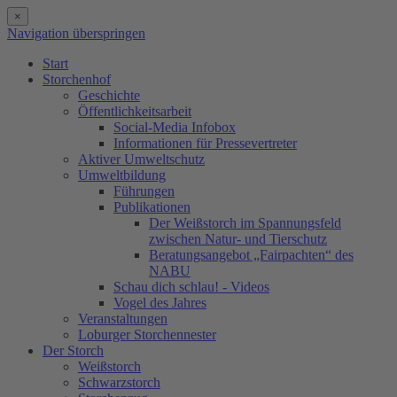
×
Navigation überspringen
Start
Storchenhof
Geschichte
Öffentlichkeitsarbeit
Social-Media Infobox
Informationen für Pressevertreter
Aktiver Umweltschutz
Umweltbildung
Führungen
Publikationen
Der Weißstorch im Spannungsfeld
zwischen Natur- und Tierschutz
Beratungsangebot „Fairpachten“ des
NABU
Schau dich schlau! - Videos
Vogel des Jahres
Veranstaltungen
Loburger Storchennester
Der Storch
Weißstorch
Schwarzstorch