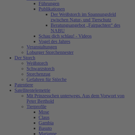
Führungen
Publikationen
Der Weißstorch im Spannungsfeld
zwischen Natur- und Tierschutz
Beratungsangebot „Fairpachten“ des
NABU
Schau dich schlau! - Videos
Vogel des Jahres
Veranstaltungen
Loburger Storchennester
Der Storch
Weißstorch
Schwarzstorch
Storchenzug
Gefahren für Störche
Patentiere
Satellitentelemetrie
Mit Prinzesschen unterwegs. Aus dem Vorwort von
Peter Berthold
Tierprofile
Mose
Claus
Gambia
Basuto
Marianne