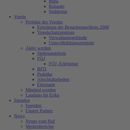
Mina
Rolando
Waldemar
Verein
Projekte des Vereins
Errichtung der Besucherpavillons 2008
Vogelschutzzentrum
Verwaltungsgebäude
Umweltbildungszentrum
Aktiv werden
Stellenangebote
FÖJ
FÖJ -Erlebnisse
BFD
Praktika
Abschlußarbeiten
Ehrenamt
Mitglied werden
Laudatio für Erika
Spenden
Spenden
Unsere Partner
News
Neues vom Hof
Medienberichte