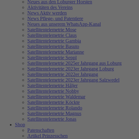
Neues aus den Loburger Horsten
Aktivitäten des Vereins
News Aktiv werden
News Pflege- und Patentiere
Neues aus unserem WhatsApp-Kanal
Satellitentelemetrie Mose
Satellitentelemetrie Claus
Satellitentelemetrie Gambia
Satellitentelemetrie Basuto
Satellitentelemetrie Marianne
Satellitentelemetrie Seppl
Satellitentelemetrie 2025er Jahrgang aus Loburg
Satellitentelemetrie 2023er Jahrgang Loburg
Satellitentelemetrie 2022er Jahrgang
Satellitentelemetrie 2023er Jahrgang Salzwedel
Satellitentelemetrie Håljer
Satellitentelemetrie Nobby
Satellitentelemetrie Waldemar
Satellitentelemetrie Köckte
Satellitentelemetrie Rolando
Satellitentelemetrie Magnus
Satellitentelemetrie Jonas
Shop
Patenschaften
Artikel Prinzesschen