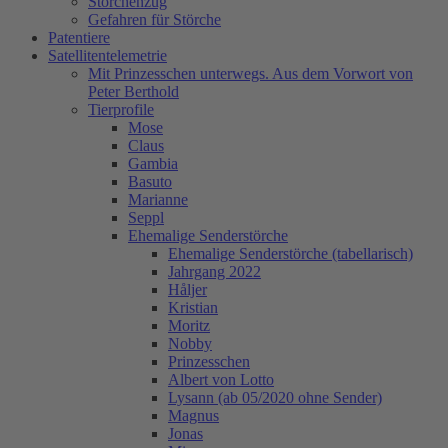
Storchenzug
Gefahren für Störche
Patentiere
Satellitentelemetrie
Mit Prinzesschen unterwegs. Aus dem Vorwort von
Peter Berthold
Tierprofile
Mose
Claus
Gambia
Basuto
Marianne
Seppl
Ehemalige Senderstörche
Ehemalige Senderstörche (tabellarisch)
Jahrgang 2022
Håljer
Kristian
Moritz
Nobby
Prinzesschen
Albert von Lotto
Lysann (ab 05/2020 ohne Sender)
Magnus
Jonas