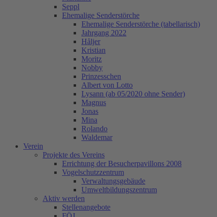
Seppl
Ehemalige Senderstörche
Ehemalige Senderstörche (tabellarisch)
Jahrgang 2022
Håljer
Kristian
Moritz
Nobby
Prinzesschen
Albert von Lotto
Lysann (ab 05/2020 ohne Sender)
Magnus
Jonas
Mina
Rolando
Waldemar
Verein
Projekte des Vereins
Errichtung der Besucherpavillons 2008
Vogelschutzzentrum
Verwaltungsgebäude
Umweltbildungszentrum
Aktiv werden
Stellenangebote
FÖJ