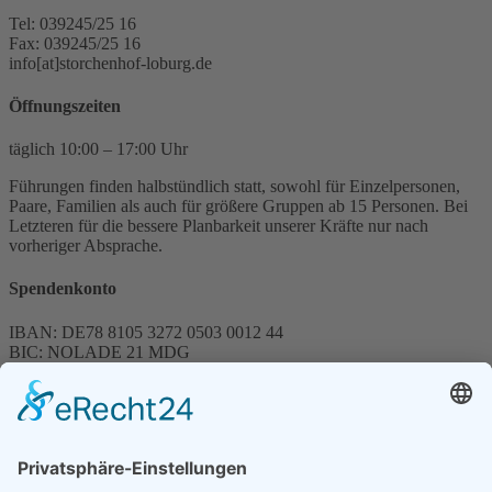
Tel: 039245/25 16
Fax: 039245/25 16
info[at]storchenhof-loburg.de
Öffnungszeiten
täglich 10:00 – 17:00 Uhr
Führungen finden halbstündlich statt, sowohl für Einzelpersonen,
Paare, Familien als auch für größere Gruppen ab 15 Personen. Bei
Letzteren für die bessere Planbarkeit unserer Kräfte nur nach
vorheriger Absprache.
Spendenkonto
IBAN: DE78 8105 3272 0503 0012 44
BIC: NOLADE 21 MDG
Sparkasse MagdeBurg
Spenden können steuerlich abgesetzt werden
Förderung