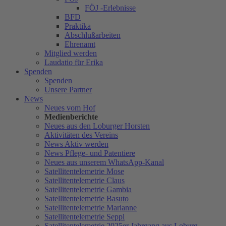
FÖJ -Erlebnisse
BFD
Praktika
Abschlußarbeiten
Ehrenamt
Mitglied werden
Laudatio für Erika
Spenden
Spenden
Unsere Partner
News
Neues vom Hof
Medienberichte
Neues aus den Loburger Horsten
Aktivitäten des Vereins
News Aktiv werden
News Pflege- und Patentiere
Neues aus unserem WhatsApp-Kanal
Satellitentelemetrie Mose
Satellitentelemetrie Claus
Satellitentelemetrie Gambia
Satellitentelemetrie Basuto
Satellitentelemetrie Marianne
Satellitentelemetrie Seppl
Satellitentelemetrie 2025er Jahrgang aus Loburg