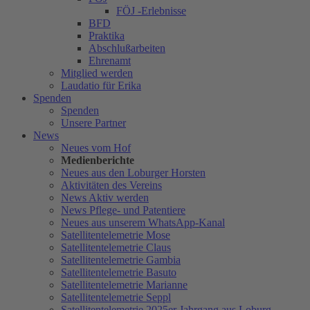
FÖJ -Erlebnisse
BFD
Praktika
Abschlußarbeiten
Ehrenamt
Mitglied werden
Laudatio für Erika
Spenden
Spenden
Unsere Partner
News
Neues vom Hof
Medienberichte
Neues aus den Loburger Horsten
Aktivitäten des Vereins
News Aktiv werden
News Pflege- und Patentiere
Neues aus unserem WhatsApp-Kanal
Satellitentelemetrie Mose
Satellitentelemetrie Claus
Satellitentelemetrie Gambia
Satellitentelemetrie Basuto
Satellitentelemetrie Marianne
Satellitentelemetrie Seppl
Satellitentelemetrie 2025er Jahrgang aus Loburg