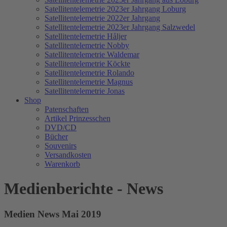
Satellitentelemetrie 2023er Jahrgang Loburg
Satellitentelemetrie 2022er Jahrgang
Satellitentelemetrie 2023er Jahrgang Salzwedel
Satellitentelemetrie Håljer
Satellitentelemetrie Nobby
Satellitentelemetrie Waldemar
Satellitentelemetrie Köckte
Satellitentelemetrie Rolando
Satellitentelemetrie Magnus
Satellitentelemetrie Jonas
Shop
Patenschaften
Artikel Prinzesschen
DVD/CD
Bücher
Souvenirs
Versandkosten
Warenkorb
Medienberichte - News
Medien News Mai 2019