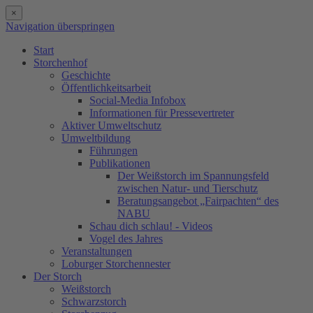
×
Navigation überspringen
Start
Storchenhof
Geschichte
Öffentlichkeitsarbeit
Social-Media Infobox
Informationen für Pressevertreter
Aktiver Umweltschutz
Umweltbildung
Führungen
Publikationen
Der Weißstorch im Spannungsfeld
zwischen Natur- und Tierschutz
Beratungsangebot „Fairpachten“ des
NABU
Schau dich schlau! - Videos
Vogel des Jahres
Veranstaltungen
Loburger Storchennester
Der Storch
Weißstorch
Schwarzstorch