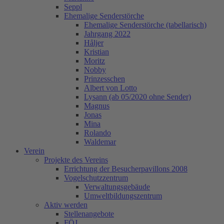
Seppl
Ehemalige Senderstörche
Ehemalige Senderstörche (tabellarisch)
Jahrgang 2022
Håljer
Kristian
Moritz
Nobby
Prinzesschen
Albert von Lotto
Lysann (ab 05/2020 ohne Sender)
Magnus
Jonas
Mina
Rolando
Waldemar
Verein
Projekte des Vereins
Errichtung der Besucherpavillons 2008
Vogelschutzzentrum
Verwaltungsgebäude
Umweltbildungszentrum
Aktiv werden
Stellenangebote
FÖJ