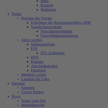
Mina
Rolando
Waldemar
Verein
Projekte des Vereins
Errichtung der Besucherpavillons 2008
Vogelschutzzentrum
Verwaltungsgebäude
Umweltbildungszentrum
Aktiv werden
Stellenangebote
FÖJ
FÖJ -Erlebnisse
BFD
Praktika
Abschlußarbeiten
Ehrenamt
Mitglied werden
Laudatio für Erika
Spenden
Spenden
Unsere Partner
News
Neues vom Hof
Medienberichte