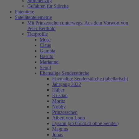
Storchenzug
Gefahren für Störche
Patentiere
Satellitentelemetrie
Mit Prinzesschen unterwegs. Aus dem Vorwort von
Peter Berthold
Tierprofile
Mose
Claus
Gambia
Basuto
Marianne
Seppl
Ehemalige Senderstörche
Ehemalige Senderstörche (tabellarisch)
Jahrgang 2022
Håljer
Kristian
Moritz
Nobby
Prinzesschen
Albert von Lotto
Lysann (ab 05/2020 ohne Sender)
Magnus
Jonas