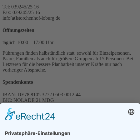
Tel: 039245/25 16
Fax: 039245/25 16
info[at]storchenhof-loburg.de
Öffnungszeiten
täglich 10:00 – 17:00 Uhr
Führungen finden halbstündlich statt, sowohl für Einzelpersonen,
Paare, Familien als auch für größere Gruppen ab 15 Personen. Bei
Letzteren für die bessere Planbarkeit unserer Kräfte nur nach
vorheriger Absprache.
Spendenkonto
IBAN: DE78 8105 3272 0503 0012 44
BIC: NOLADE 21 MDG
Sparkasse MagdeBurg
Spenden können steuerlich abgesetzt werden
Förderung