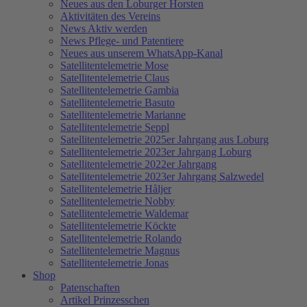
Neues aus den Loburger Horsten
Aktivitäten des Vereins
News Aktiv werden
News Pflege- und Patentiere
Neues aus unserem WhatsApp-Kanal
Satellitentelemetrie Mose
Satellitentelemetrie Claus
Satellitentelemetrie Gambia
Satellitentelemetrie Basuto
Satellitentelemetrie Marianne
Satellitentelemetrie Seppl
Satellitentelemetrie 2025er Jahrgang aus Loburg
Satellitentelemetrie 2023er Jahrgang Loburg
Satellitentelemetrie 2022er Jahrgang
Satellitentelemetrie 2023er Jahrgang Salzwedel
Satellitentelemetrie Håljer
Satellitentelemetrie Nobby
Satellitentelemetrie Waldemar
Satellitentelemetrie Köckte
Satellitentelemetrie Rolando
Satellitentelemetrie Magnus
Satellitentelemetrie Jonas
Shop
Patenschaften
Artikel Prinzesschen