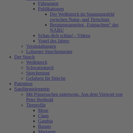
Führungen
Publikationen
Der Weißstorch im Spannungsfeld
zwischen Natur- und Tierschutz
Beratungsangebot „Fairpachten“ des
NABU
Schau dich schlau! - Videos
Vogel des Jahres
Veranstaltungen
Loburger Storchennester
Der Storch
Weißstorch
Schwarzstorch
Storchenzug
Gefahren für Störche
Patentiere
Satellitentelemetrie
Mit Prinzesschen unterwegs. Aus dem Vorwort von
Peter Berthold
Tierprofile
Mose
Claus
Gambia
Basuto
Marianne