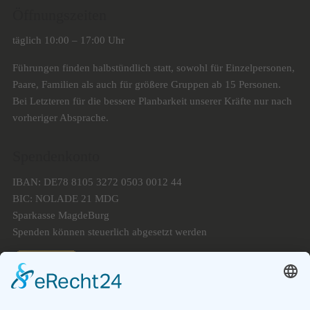
Öffnungszeiten
täglich 10:00 – 17:00 Uhr
Führungen finden halbstündlich statt, sowohl für Einzelpersonen,
Paare, Familien als auch für größere Gruppen ab 15 Personen.
Bei Letzteren für die bessere Planbarkeit unserer Kräfte nur nach
vorheriger Absprache.
Spendenkonto
IBAN: DE78 8105 3272 0503 0012 44
BIC: NOLADE 21 MDG
Sparkasse MagdeBurg
Spenden können steuerlich abgesetzt werden
Förderung