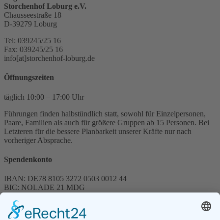
Storchenhof Loburg e.V.
Chausseestraße 18
D-39279 Loburg
Tel: 039245/25 16
Fax: 039245/25 16
info[at]storchenhof-loburg.de
Öffnungszeiten
täglich 10:00 – 17:00 Uhr
Führungen finden halbstündlich statt, sowohl für Einzelpersonen,
Paare, Familien als auch für größere Gruppen ab 15 Personen. Bei
Letzteren für die bessere Planbarkeit unserer Kräfte nur nach
vorheriger Absprache.
Spendenkonto
IBAN: DE78 8105 3272 0503 0012 44
BIC: NOLADE 21 MDG
Sparkasse MagdeBurg
Spenden können steuerlich abgesetzt werden