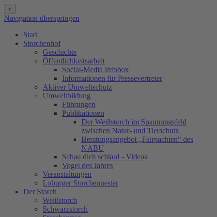
×
Navigation überspringen
Start
Storchenhof
Geschichte
Öffentlichkeitsarbeit
Social-Media Infobox
Informationen für Pressevertreter
Aktiver Umweltschutz
Umweltbildung
Führungen
Publikationen
Der Weißstorch im Spannungsfeld
zwischen Natur- und Tierschutz
Beratungsangebot „Fairpachten“ des
NABU
Schau dich schlau! - Videos
Vogel des Jahres
Veranstaltungen
Loburger Storchennester
Der Storch
Weißstorch
Schwarzstorch