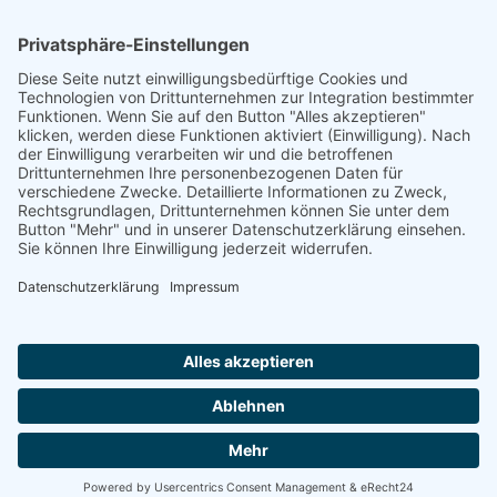
Förderung
© 1987 – 2025
Storchenhof Loburg e.V.
Alle Rechte vorbehalten.
Cookie-Einstellungen
Navigation überspringen
Impressum
Haftungsausschluss
Widerrufsrecht
Datenschutz
Facebook
Instagram
Whatsapp
YouTube
YouTubeShorts