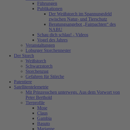
Führungen
Publikationen
Der Weißstorch im Spannungsfeld
zwischen Natur- und Tierschutz
Beratungsangebot „Fairpachten“ des
NABU
Schau dich schlau! - Videos
Vogel des Jahres
Veranstaltungen
Loburger Storchennester
Der Storch
Weißstorch
Schwarzstorch
Storchenzug
Gefahren für Störche
Patentiere
Satellitentelemetrie
Mit Prinzesschen unterwegs. Aus dem Vorwort von
Peter Berthold
Tierprofile
Mose
Claus
Gambia
Basuto
Marianne