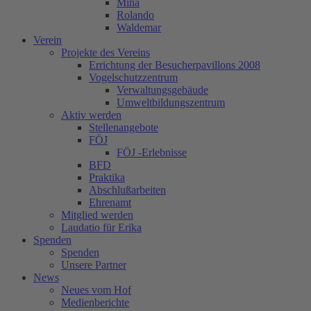
Mina
Rolando
Waldemar
Verein
Projekte des Vereins
Errichtung der Besucherpavillons 2008
Vogelschutzzentrum
Verwaltungsgebäude
Umweltbildungszentrum
Aktiv werden
Stellenangebote
FÖJ
FÖJ -Erlebnisse
BFD
Praktika
Abschlußarbeiten
Ehrenamt
Mitglied werden
Laudatio für Erika
Spenden
Spenden
Unsere Partner
News
Neues vom Hof
Medienberichte