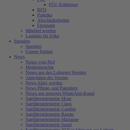
FÖJ -Erlebnisse
BFD
Praktika
Abschlußarbeiten
Ehrenamt
Mitglied werden
Laudatio für Erika
Spenden
Spenden
Unsere Partner
News
Neues vom Hof
Medienberichte
Neues aus den Loburger Horsten
Aktivitäten des Vereins
News Aktiv werden
News Pflege- und Patentiere
Neues aus unserem WhatsApp-Kanal
Satellitentelemetrie Mose
Satellitentelemetrie Claus
Satellitentelemetrie Gambia
Satellitentelemetrie Basuto
Satellitentelemetrie Marianne
Satellitentelemetrie Seppl
Satellitentelemetrie 2025er Jahrgang aus Loburg