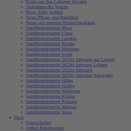
Neues aus den Loburger Horsten
Aktivitäten des Vereins
News Aktiv werden
News Pflege- und Patentiere
Neues aus unserem WhatsApp-Kanal
Satellitentelemetrie Mose
Satellitentelemetrie Claus
Satellitentelemetrie Gambia
Satellitentelemetrie Basuto
Satellitentelemetrie Marianne
Satellitentelemetrie Seppl
Satellitentelemetrie 2025er Jahrgang aus Loburg
Satellitentelemetrie 2023er Jahrgang Loburg
Satellitentelemetrie 2022er Jahrgang
Satellitentelemetrie 2023er Jahrgang Salzwedel
Satellitentelemetrie Håljer
Satellitentelemetrie Nobby
Satellitentelemetrie Waldemar
Satellitentelemetrie Köckte
Satellitentelemetrie Rolando
Satellitentelemetrie Magnus
Satellitentelemetrie Jonas
Shop
Patenschaften
Artikel Prinzesschen