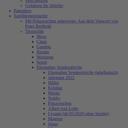
Storchenzug
Gefahren für Störche
Patentiere
Satellitentelemetrie
Mit Prinzesschen unterwegs. Aus dem Vorwort von
Peter Berthold
Tierprofile
Mose
Claus
Gambia
Basuto
Marianne
Seppl
Ehemalige Senderstörche
Ehemalige Senderstörche (tabellarisch)
Jahrgang 2022
Håljer
Kristian
Moritz
Nobby
Prinzesschen
Albert von Lotto
Lysann (ab 05/2020 ohne Sender)
Magnus
Jonas