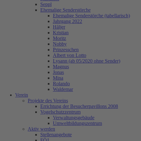
Seppl
Ehemalige Senderstörche
Ehemalige Senderstörche (tabellarisch)
Jahrgang 2022
Håljer
Kristian
Moritz
Nobby
Prinzesschen
Albert von Lotto
Lysann (ab 05/2020 ohne Sender)
Magnus
Jonas
Mina
Rolando
Waldemar
Verein
Projekte des Vereins
Errichtung der Besucherpavillons 2008
Vogelschutzzentrum
Verwaltungsgebäude
Umweltbildungszentrum
Aktiv werden
Stellenangebote
FÖJ