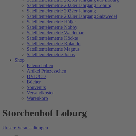
Satellitentelemetrie 2023er Jahrgang Loburg
Satellitentelemetrie 2022er Jahrgang
Satellitentelemetrie 2023er Jahrgang Salzwedel
Satellitentelemetrie Håljer
Satellitentelemetrie Nobby
Satellitentelemetrie Waldemar
Satellitentelemetrie Köckte
Satellitentelemetrie Rolando
Satellitentelemetrie Magnus
Satellitentelemetrie Jonas
Shop
Patenschaften
Artikel Prinzesschen
DVD/CD
Bücher
Souvenirs
Versandkosten
Warenkorb
Storchenhof Loburg
Unsere Veranstaltungen